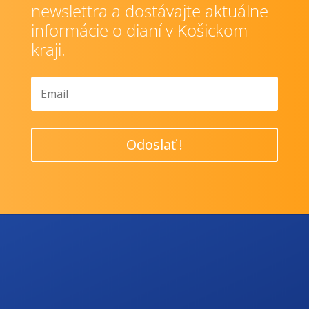
Prihláste sa k odberu nášho
newslettra a dostávajte aktuálne
informácie o dianí v Košickom
kraji.
Odoslať !