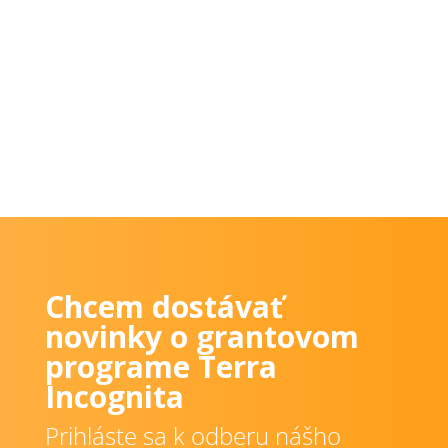
záujem 69 žiadateľov s celkovou výšku
požadovanej podpory takmer 7 334 474,67 €.
Chcem dostávať
novinky o grantovom
programe Terra
Incognita