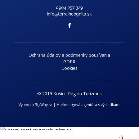
0904 257 329
info@terraincognita.sk
Ochrana údajov a podmienky používania
GDPR
Cookies
© 2019 Košice Región Turizmus
Vytvorila BigWay.sk | Marketingová agentúra s výsledkami
Chcem dostávať novinky z kraja :)