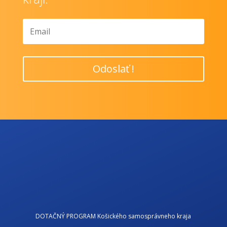
Odoslať !
DOTAČNÝ PROGRAM Košického samosprávneho kraja