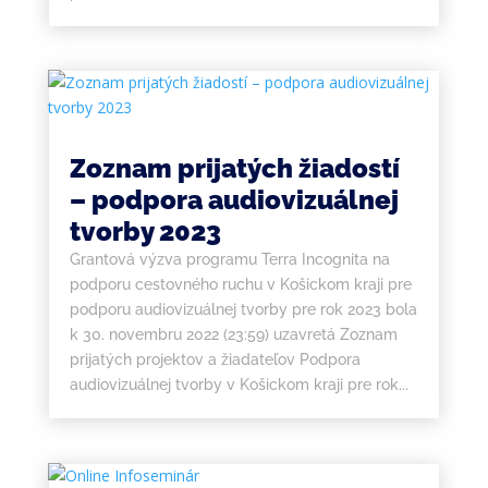
Zoznam prijatých žiadostí
– podpora audiovizuálnej
tvorby 2023
Grantová výzva programu Terra Incognita na
podporu cestovného ruchu v Košickom kraji pre
podporu audiovizuálnej tvorby pre rok 2023 bola
k 30. novembru 2022 (23:59) uzavretá Zoznam
prijatých projektov a žiadateľov Podpora
audiovizuálnej tvorby v Košickom kraji pre rok...