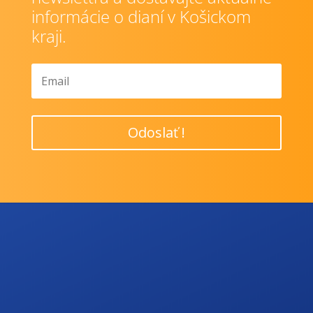
informácie o dianí v Košickom
kraji.
Odoslať !