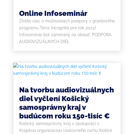
Online Infoseminár
Zistite viac o možnostiach podpory z grantového
programu Terra Incognita pre rok 2023!
Infoseminár bol zameraný na oblasť: PODPORA
AUDIOVIZUÁLNYCH DIEL
Na tvorbu audiovizuálnych
diel vyčlení Košický
samosprávny kraj v
budúcom roku 150-tisíc €
Košický samosprávny kraj v spolupráci s
Krajskou organizáciou cestovného ruchu Košice