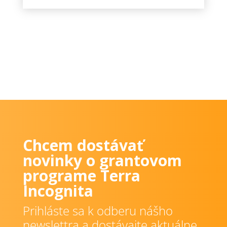
Chcem dostávať
novinky o grantovom
programe Terra
Incognita
Prihláste sa k odberu nášho
newslettra a dostávajte aktuálne