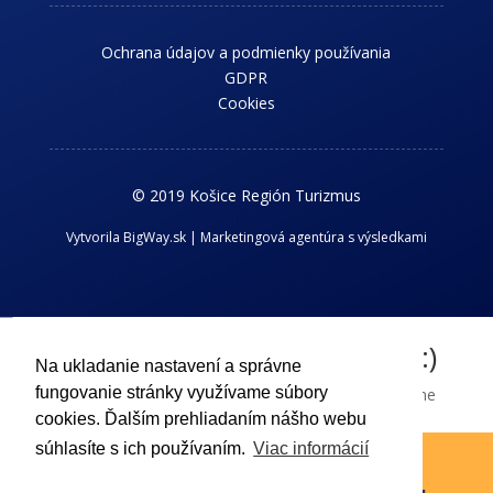
Ochrana údajov a podmienky používania
GDPR
Cookies
© 2019 Košice Región Turizmus
Vytvorila BigWay.sk | Marketingová agentúra s výsledkami
Chcem dostávať novinky z kraja :)
Na ukladanie nastavení a správne
fungovanie stránky využívame súbory
Príhlaste sa k odberu nášho newslettra a dostávajte aktuálne
cookies. Ďalším prehliadaním nášho webu
informácie o dianí v Košickom regióne.
súhlasíte s ich používaním.
Viac informácií
Odoslať !