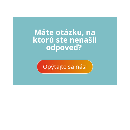
Máte otázku, na
ktorú ste nenašli
odpoveď?
Opýtajte sa nás!