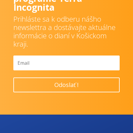
Incognita
Prihláste sa k odberu nášho
newslettra a dostávajte aktuálne
informácie o dianí v Košickom
kraji.
Odoslať !