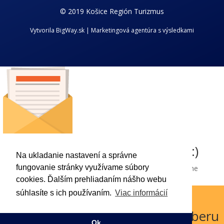
© 2019 Košice Región Turizmus
Vytvorila BigWay.sk | Marketingová agentúra s výsledkami
Chcem dostávať novinky z kraja :)
Na ukladanie nastavení a správne
fungovanie stránky využívame súbory
Príhlaste sa k odberu nášho newslettra a dostávajte aktuálne
informácie o dianí v Košickom regióne.
cookies. Ďalším prehliadaním nášho webu
súhlasíte s ich používaním.
Viac informácií
Odoslať !
Boli ste úspešne prihlásený k odberu
Ok