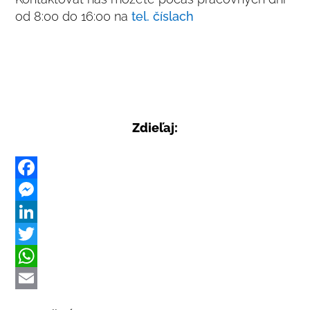
od 8:00 do 16:00 na
tel. číslach
Zdieľaj:
F
a
M
c
e
L
e
s
i
T
b
s
n
w
W
o
e
k
i
h
E