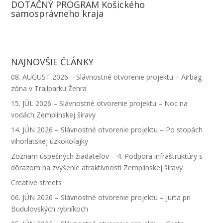
DOTAČNÝ PROGRAM Košického
o
n
e
t
a
m
samosprávneho kraja
k
g
d
t
t
a
e
I
e
s
i
r
n
r
A
l
NAJNOVŠIE ČLÁNKY
p
08. AUGUST 2026 – Slávnostné otvorenie projektu – Airbag
p
zóna v Trailparku Žehra
15. JÚL 2026 – Slávnostné otvorenie projektu – Noc na
vodách Zemplínskej šíravy
14. JÚN 2026 – Slávnostné otvorenie projektu – Po stopách
vihorlatskej úzkokoľajky
Zoznam úspešných žiadateľov – 4. Podpora infraštruktúry s
dôrazom na zvýšenie atraktívnosti Zemplínskej šíravy
Creative streets
06. JÚN 2026 – Slávnostné otvorenie projektu – Jurta pri
Budulovských rybníkoch