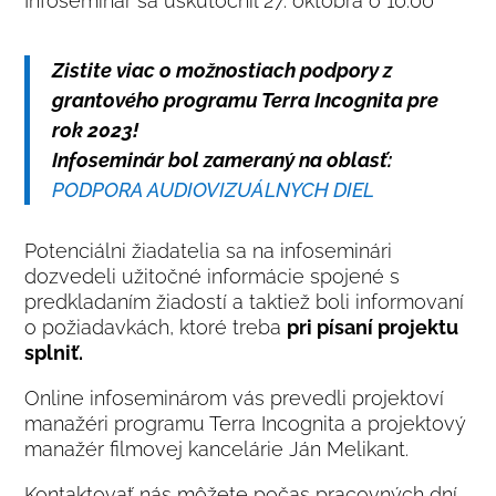
Infoseminár sa uskutočnil 27. októbra o 10:00
Zistite viac o možnostiach podpory z
grantového programu Terra Incognita pre
rok 2023!
Infoseminár bol zameraný na oblasť:
PODPORA AUDIOVIZUÁLNYCH DIEL
Potenciálni žiadatelia sa na infoseminári
dozvedeli užitočné informácie spojené s
predkladaním žiadostí a taktiež boli informovaní
o požiadavkách, ktoré treba
pri písaní projektu
splniť.
Online infoseminárom vás prevedli projektoví
manažéri programu Terra Incognita a projektový
manažér filmovej kancelárie Ján Melikant.
Kontaktovať nás môžete počas pracovných dní