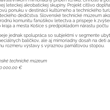
j leteckej akrobatickej skupiny. Projekt citlivo dopĺň
ovú ponuku v destinácii kultúrneho a technického turi
teckého dedičstva. Slovenské technické múzeum ako r
rodnú komunitu fanúšikov letectva a prispeje k zvýš
 kraja a mesta Košice s predpokladom nárastu počtu
peje jednak spolupráca so subjektmi v segmente ubyt
eciálnych balíčkov, ale aj mimoriadny dosah na deti
u rozmeru výstavy s výraznou pamäťovou stopou.
nské technické múzeum
0 000,00 €