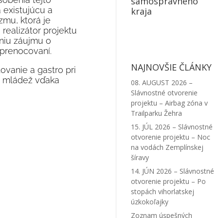
samosprávneho
a existujúcu a
kraja
zmu, ktorá je
ealizátor projektu
eniu záujmu o
 prenocovaní.
NAJNOVŠIE ČLÁNKY
ovanie a gastro pri
 a mládež vďaka
08. AUGUST 2026 –
Slávnostné otvorenie
projektu – Airbag zóna v
Trailparku Žehra
15. JÚL 2026 – Slávnostné
otvorenie projektu – Noc
na vodách Zemplínskej
šíravy
14. JÚN 2026 – Slávnostné
otvorenie projektu – Po
stopách vihorlatskej
úzkokoľajky
Zoznam úspešných