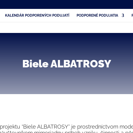
KALENDÁR PODPORENÝCH PODUJATÍ
PODPORENÉ PODUJATIA
Biele ALBATROSY
ojektu “Biele ALBATROSY” je prostredníctvom modern
ávštevníkom mimoriadny príbeh vzniku, činnosti a pô