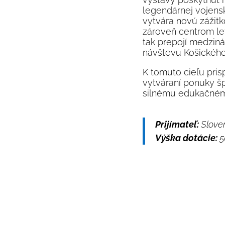
legendárnej vojenske
vytvára novú zážitk
zároveň centrom le
tak prepojí medziná
návštevu Košického
K tomuto cieľu pris
vytváraní ponuky šp
silnému edukačném
Prijímateľ:
Slove
Výška dotácie:
5