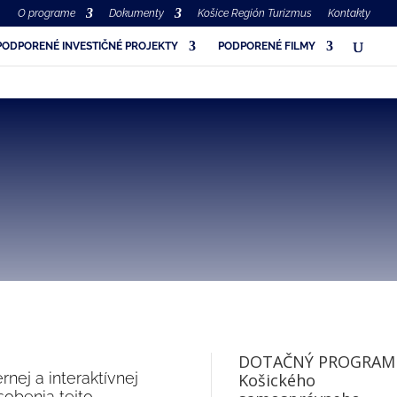
O programe
Dokumenty
Košice Región Turizmus
Kontakty
PODPORENÉ INVESTIČNÉ PROJEKTY
PODPORENÉ FILMY
DOTAČNÝ PROGRAM
ej a interaktívnej
Košického
sobenia tejto