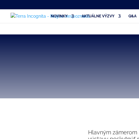
NOVINKY
AKTUÁLNE VÝZVY
Q&A
Hlavným zámerom pr
výstavy poskytnúť n