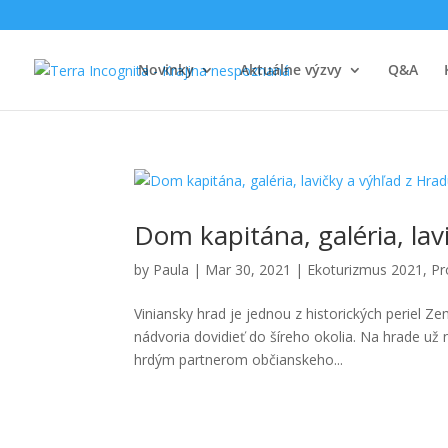
Novinky
Aktuálne výzvy
Q&A
Dom kapitána, galéria, la
by
Paula
|
Mar 30, 2021
|
Ekoturizmus 2021
,
Pr
Viniansky hrad je jednou z historických periel Z
nádvoria dovidieť do šíreho okolia. Na hrade už
hrdým partnerom občianskeho...