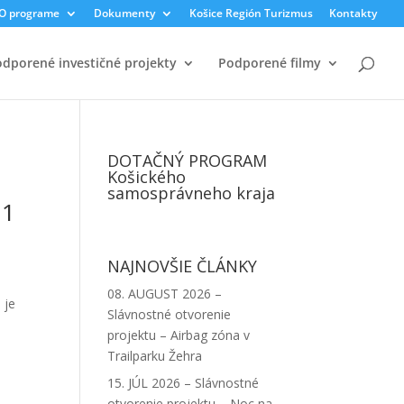
O programe
Dokumenty
Košice Región Turizmus
Kontakty
dporené investičné projekty
Podporené filmy
DOTAČNÝ PROGRAM
Košického
samosprávneho kraja
21
NAJNOVŠIE ČLÁNKY
08. AUGUST 2026 –
 je
Slávnostné otvorenie
projektu – Airbag zóna v
Trailparku Žehra
15. JÚL 2026 – Slávnostné
otvorenie projektu – Noc na