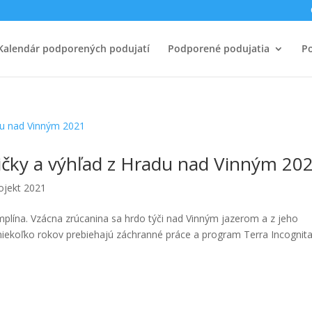
Kalendár podporených podujatí
Podporené podujatia
Po
vičky a výhľad z Hradu nad Vinným 20
ojekt 2021
emplína. Vzácna zrúcanina sa hrdo týči nad Vinným jazerom a z jeho
 niekoľko rokov prebiehajú záchranné práce a program Terra Incognita