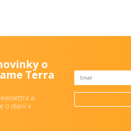
novinky o
ame Terra
ewslettra a
e o dianí v