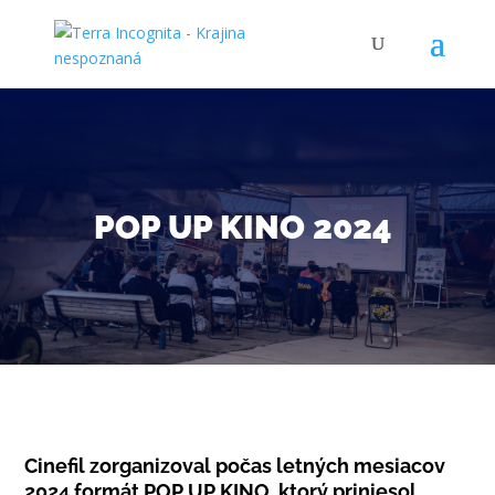
POP UP KINO 2024
Cinefil zorganizoval počas letných mesiacov
2024 formát POP UP KINO, ktorý priniesol