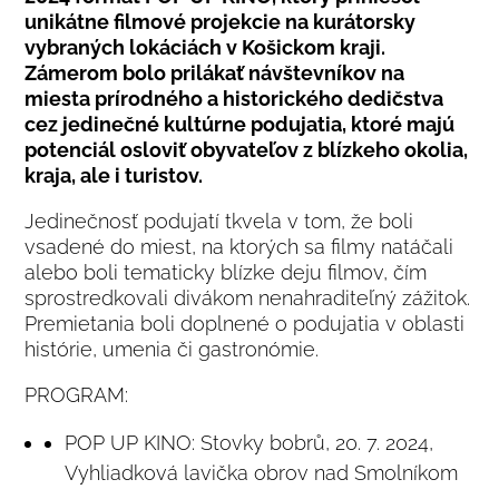
unikátne filmové projekcie na kurátorsky
vybraných lokáciách v Košickom kraji.
Zámerom bolo prilákať návštevníkov na
miesta prírodného a historického dedičstva
cez jedinečné kultúrne podujatia, ktoré majú
potenciál osloviť obyvateľov z blízkeho okolia,
kraja, ale i turistov.
Jedinečnosť podujatí tkvela v tom, že boli
vsadené do miest, na ktorých sa filmy natáčali
alebo boli tematicky blízke deju filmov, čím
sprostredkovali divákom nenahraditeľný zážitok.
Premietania boli doplnené o podujatia v oblasti
histórie, umenia či gastronómie.
PROGRAM:
POP UP KINO: Stovky bobrů, 20. 7. 2024,
Vyhliadková lavička obrov nad Smolníkom