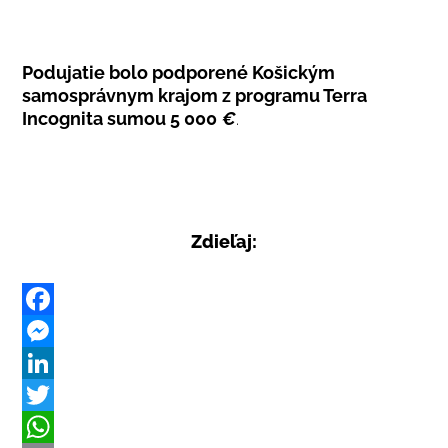
Podujatie bolo podporené Košickým
samosprávnym krajom z programu Terra
Incognita sumou 5 000
€
.
Zdieľaj:
F
a
M
c
e
L
e
s
i
T