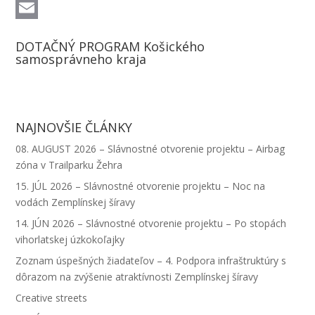
b
s
n
w
W
o
e
k
i
h
E
DOTAČNÝ PROGRAM Košického
o
n
e
t
a
m
samosprávneho kraja
k
g
d
t
t
a
e
I
e
s
i
r
n
r
A
l
NAJNOVŠIE ČLÁNKY
p
08. AUGUST 2026 – Slávnostné otvorenie projektu – Airbag
p
zóna v Trailparku Žehra
15. JÚL 2026 – Slávnostné otvorenie projektu – Noc na
vodách Zemplínskej šíravy
14. JÚN 2026 – Slávnostné otvorenie projektu – Po stopách
vihorlatskej úzkokoľajky
Zoznam úspešných žiadateľov – 4. Podpora infraštruktúry s
dôrazom na zvýšenie atraktívnosti Zemplínskej šíravy
Creative streets