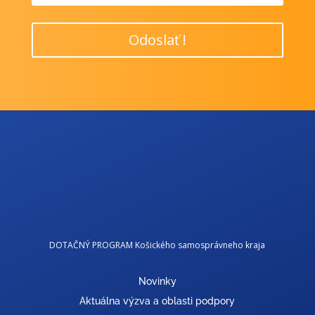
Odoslať !
DOTAČNÝ PROGRAM Košického samosprávneho kraja
Novinky
Aktuálna výzva a oblasti podpory