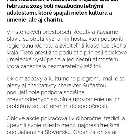
februára 2025 boli nezabudnuteľnými
udalosťami, ktoré spájali nielen kultúru a
umenie, ale aj charitu.
V historických priestoroch Reduty a Kaviarne
Slávia sa stretli významní hostia, ktorí podporili
regionálnu identitu a zviditeľnili krásy Košického
kraja. Tieto prestížne podujatia priniesli špičkové
umelecké vystúpenia a jedinečnú atmosféru,
ktorá zanechala nezmazateľný zážitok.
Okrem zábavy a kultúrneho programu mali oba
plesy aj charitatívny charakter. Súčasťou
podujatí bola podpora sociálne
znevýhodnených skupín a upozornenie na ich
problémy so začlenením do spoločnosti.
Obidve akcie pokračovali v dlhoročnej tradícii a
upevnili svoje miesto medzi najprestížnejšími
podujatiami na Slovensku. Organizátori sa aj