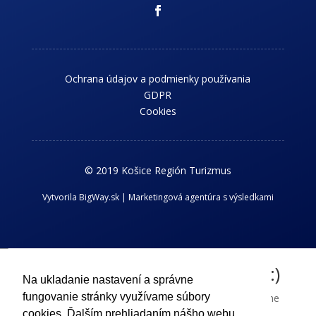
Ochrana údajov a podmienky používania
GDPR
Cookies
© 2019 Košice Región Turizmus
Vytvorila BigWay.sk | Marketingová agentúra s výsledkami
Chcem dostávať novinky z kraja :)
Na ukladanie nastavení a správne
fungovanie stránky využívame súbory
Príhlaste sa k odberu nášho newslettra a dostávajte aktuálne
informácie o dianí v Košickom regióne.
cookies. Ďalším prehliadaním nášho webu