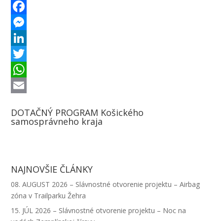
F
a
M
c
e
L
e
s
i
T
b
s
n
w
W
o
e
k
i
h
E
DOTAČNÝ PROGRAM Košického
o
n
e
t
a
m
samosprávneho kraja
k
g
d
t
t
a
e
I
e
s
i
r
n
r
A
l
NAJNOVŠIE ČLÁNKY
p
08. AUGUST 2026 – Slávnostné otvorenie projektu – Airbag
p
zóna v Trailparku Žehra
15. JÚL 2026 – Slávnostné otvorenie projektu – Noc na