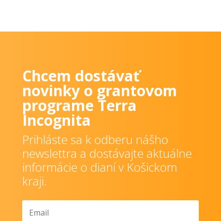
Chcem dostávať
novinky o grantovom
programe Terra
Incognita
Prihláste sa k odberu nášho
newslettra a dostávajte aktuálne
informácie o dianí v Košickom
kraji.