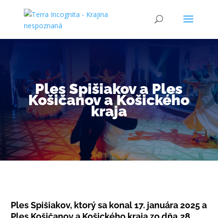
Ples Spišiakov a Ples
Košičanov a Košického
kraja
Ples Spišiakov, ktorý sa konal 17. januára 2025 a
Ples Košičanov a Košického kraja zo dňa
28.