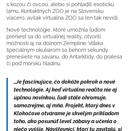
s kozou či ovcou, alebo si pohladili exotickú
lamu. Kontaktných ZOO je na Slovensku
viacero, avšak virtuálna ZOO sa len tak nevidí.
Nové technológie, ktoré umožnia ľuďom
preniesť sa do virtuálnej reality, otvorili
možnosti aj na dolnom Zemplíne. Vďaka
špeciálnym okuliarom sa behom sekundy
prenesiete na savanu, do Antarktídy, do pralesa
či pod morskú hladinu.
,,Je fascinujúce, čo dokáže pokrok a nové
technológie. Aj keď virtuálna realita nie aj
úplnou novinkou, ľudí stále ohromuje,
samozrejme, aj mňa. Projekt, ktorý dnes v
Klokočove otvárame je skvelým príkladom
toho, ako posunúť level zábavy a učenia o
niečo vyššie. Návštevníci, ktorí tu zavítajú, si