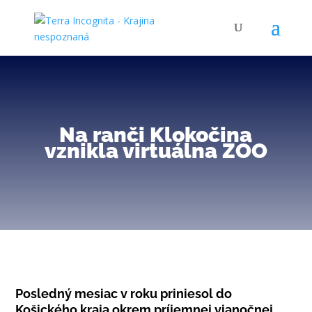
Na ranči Klokočina
vznikla virtuálna ZOO
Posledný mesiac v roku priniesol do
Košického kraja okrem príjemnej vianočnej