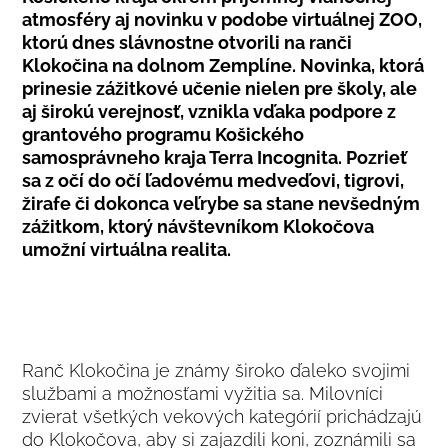
atmosféry aj novinku v podobe virtuálnej ZOO,
ktorú dnes slávnostne otvorili na ranči
Klokočina na dolnom Zemplíne. Novinka, ktorá
prinesie zážitkové učenie nielen pre školy, ale
aj širokú verejnosť, vznikla vďaka podpore z
grantového programu Košického
samosprávneho kraja Terra Incognita. Pozrieť
sa z očí do očí ľadovému medveďovi, tigrovi,
žirafe či dokonca veľrybe sa stane nevšedným
zážitkom, ktorý návštevníkom Klokočova
umožní virtuálna realita.
Ranč Klokočina je známy široko ďaleko svojimi
službami a možnosťami vyžitia sa. Milovníci
zvierat všetkých vekových kategórií prichádzajú
do Klokočova, aby si zajazdili koni, zoznámili sa