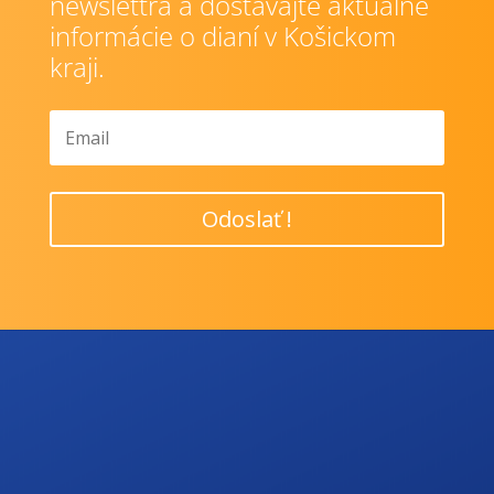
newslettra a dostávajte aktuálne
informácie o dianí v Košickom
kraji.
Odoslať !