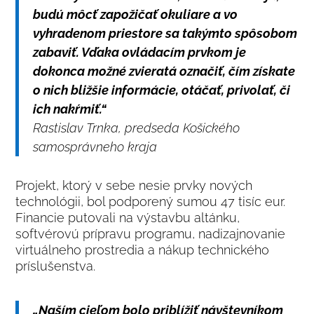
budú môcť zapožičať okuliare a vo
vyhradenom priestore sa takýmto spôsobom
zabaviť. Vďaka ovládacím prvkom je
dokonca možné zvieratá označiť, čím získate
o nich bližšie informácie, otáčať, privolať, či
ich nakŕmiť.“
Rastislav Trnka, predseda Košického
samosprávneho kraja
Projekt, ktorý v sebe nesie prvky nových
technológii, bol podporený sumou 47 tisíc eur.
Financie putovali na výstavbu altánku,
softvérovú prípravu programu, nadizajnovanie
virtuálneho prostredia a nákup technického
príslušenstva.
„
Naším cieľom bolo priblížiť návštevníkom