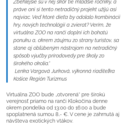
Zbehlejšie sú v nej skôr tie mladšie ročníky, a
práve oni si tento netradičný projekt užijú asi
najviac. Veď ktoré dieťa by odolalo kombinácii
hry, nových technológií a zvierat? Verím, že
virtuálna ZOO na ranči doplní ich bohatú
ponuku a, okrem záujmu zo strany turistov, sa
stane aj obľúbeným nástrojom na netradičný
spôsob výučby prírodovedy pre školy zo
širokého okolia.“
Lenka Vargová Jurková, výkonná riaditeľka
Košice Región Turizmus
Virtuálna ZOO bude „otvorená“ pre širokú
verejnosť priamo na ranči Klokočina denne
okrem pondelka od 13:00 do 16:00 a bude
spoplatnená sumou 8,- €. V cene je zahrnutá aj
návšteva exotických vtákov.