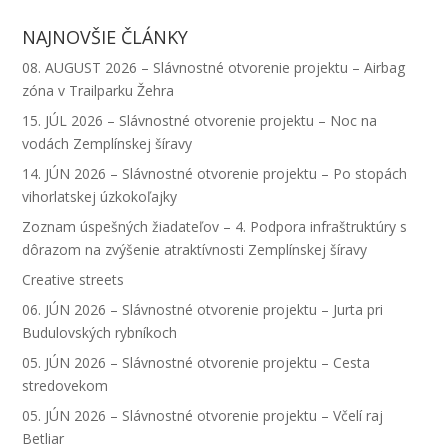
r
n
r
A
l
NAJNOVŠIE ČLÁNKY
p
08. AUGUST 2026 – Slávnostné otvorenie projektu – Airbag
p
zóna v Trailparku Žehra
15. JÚL 2026 – Slávnostné otvorenie projektu – Noc na
vodách Zemplínskej šíravy
14. JÚN 2026 – Slávnostné otvorenie projektu – Po stopách
vihorlatskej úzkokoľajky
Zoznam úspešných žiadateľov – 4. Podpora infraštruktúry s
dôrazom na zvýšenie atraktívnosti Zemplínskej šíravy
Creative streets
06. JÚN 2026 – Slávnostné otvorenie projektu – Jurta pri
Budulovských rybníkoch
05. JÚN 2026 – Slávnostné otvorenie projektu – Cesta
stredovekom
05. JÚN 2026 – Slávnostné otvorenie projektu – Včelí raj
Betliar