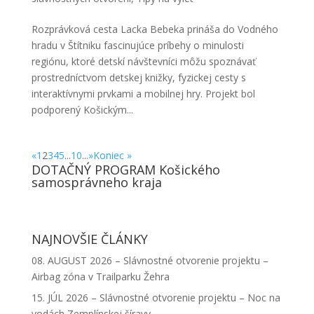
Rozprávková cesta Lacka Bebeka prináša do Vodného
hradu v Štítniku fascinujúce príbehy o minulosti
regiónu, ktoré detskí návštevníci môžu spoznávať
prostredníctvom detskej knižky, fyzickej cesty s
interaktívnymi prvkami a mobilnej hry. Projekt bol
podporený Košickým...
«
1
2
3
4
5
...
10
...
»
Koniec »
DOTAČNÝ PROGRAM Košického
samosprávneho kraja
NAJNOVŠIE ČLÁNKY
08. AUGUST 2026 – Slávnostné otvorenie projektu –
Airbag zóna v Trailparku Žehra
15. JÚL 2026 – Slávnostné otvorenie projektu – Noc na
vodách Zemplínskej šíravy