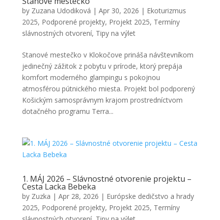
Stanové mestečko
by
Zuzana Udodiková
|
Apr 30, 2026
|
Ekoturizmus
2025
,
Podporené projekty
,
Projekt 2025
,
Termíny
slávnostných otvorení
,
Tipy na výlet
Stanové mestečko v Klokočove prináša návštevníkom
jedinečný zážitok z pobytu v prírode, ktorý prepája
komfort moderného glampingu s pokojnou
atmosférou pútnického miesta. Projekt bol podporený
Košickým samosprávnym krajom prostredníctvom
dotačného programu Terra...
1. MÁJ 2026 – Slávnostné otvorenie projektu –
Cesta Lacka Bebeka
by
Zuzka
|
Apr 28, 2026
|
Európske dedičstvo a hrady
2025
,
Podporené projekty
,
Projekt 2025
,
Termíny
slávnostných otvorení
,
Tipy na výlet