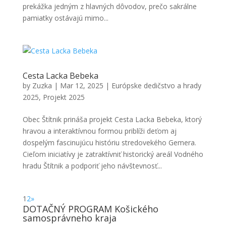
prekážka jedným z hlavných dôvodov, prečo sakrálne
pamiatky ostávajú mimo...
Cesta Lacka Bebeka
by
Zuzka
|
Mar 12, 2025
|
Európske dedičstvo a hrady
2025
,
Projekt 2025
Obec Štítnik prináša projekt Cesta Lacka Bebeka, ktorý
hravou a interaktívnou formou priblíži deťom aj
dospelým fascinujúcu históriu stredovekého Gemera.
Cieľom iniciatívy je zatraktívniť historický areál Vodného
hradu Štítnik a podporiť jeho návštevnosť...
1
2
»
DOTAČNÝ PROGRAM Košického
samosprávneho kraja