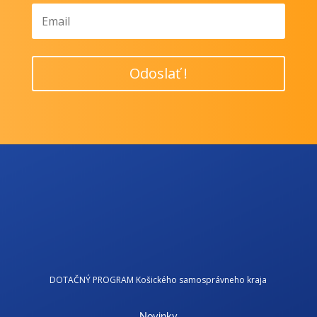
Odoslať !
DOTAČNÝ PROGRAM Košického samosprávneho kraja
Novinky