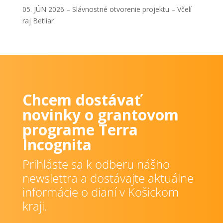
05. JÚN 2026 – Slávnostné otvorenie projektu – Včelí
raj Betliar
Chcem dostávať
novinky o grantovom
programe Terra
Incognita
Prihláste sa k odberu nášho
newslettra a dostávajte aktuálne
informácie o dianí v Košickom
kraji.