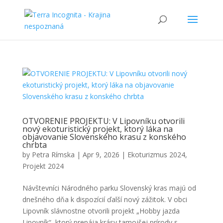
OTVORENIE PROJEKTU: V Lipovníku otvorili
nový ekoturistický projekt, ktorý láka na
objavovanie Slovenského krasu z konského
chrbta
by
Petra Rímska
|
Apr 9, 2026
|
Ekoturizmus 2024
,
Projekt 2024
Návštevníci Národného parku Slovenský kras majú od
dnešného dňa k dispozícií ďalší nový zážitok. V obci
Lipovník slávnostne otvorili projekt „Hobby jazda
Lipovník“, ktorý prepája krásy tamojšej prírody s