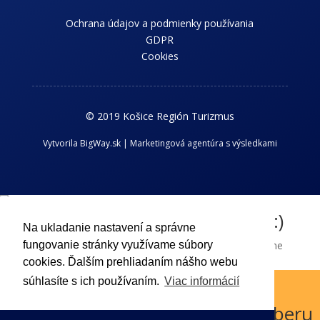
Ochrana údajov a podmienky používania
GDPR
Cookies
© 2019 Košice Región Turizmus
Vytvorila BigWay.sk | Marketingová agentúra s výsledkami
Chcem dostávať novinky z kraja :)
Na ukladanie nastavení a správne
Príhlaste sa k odberu nášho newslettra a dostávajte aktuálne
fungovanie stránky využívame súbory
informácie o dianí v Košickom regióne.
cookies. Ďalším prehliadaním nášho webu
súhlasíte s ich používaním.
Viac informácií
Odoslať !
Boli ste úspešne prihlásený k odberu