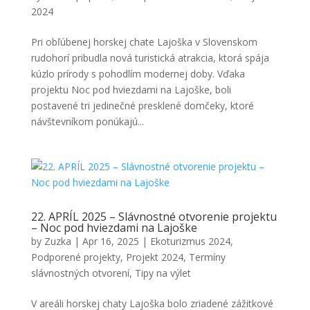
2024
Pri obľúbenej horskej chate Lajoška v Slovenskom
rudohorí pribudla nová turistická atrakcia, ktorá spája
kúzlo prírody s pohodlím modernej doby. Vďaka
projektu Noc pod hviezdami na Lajoške, boli
postavené tri jedinečné presklené domčeky, ktoré
návštevníkom ponúkajú...
22. APRÍL 2025 – Slávnostné otvorenie projektu
– Noc pod hviezdami na Lajoške
by
Zuzka
|
Apr 16, 2025
|
Ekoturizmus 2024
,
Podporené projekty
,
Projekt 2024
,
Termíny
slávnostných otvorení
,
Tipy na výlet
V areáli horskej chaty Lajoška bolo zriadené zážitkové