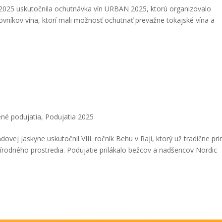
 2025 uskutočnila ochutnávka vín URBAN 2025, ktorú organizovalo
ovníkov vína, ktorí mali možnosť ochutnať prevažne tokajské vína a
né podujatia
,
Podujatia 2025
ovej jaskyne uskutočnil VIII. ročník Behu v Raji, ktorý už tradične pr
rodného prostredia. Podujatie prilákalo bežcov a nadšencov Nordic