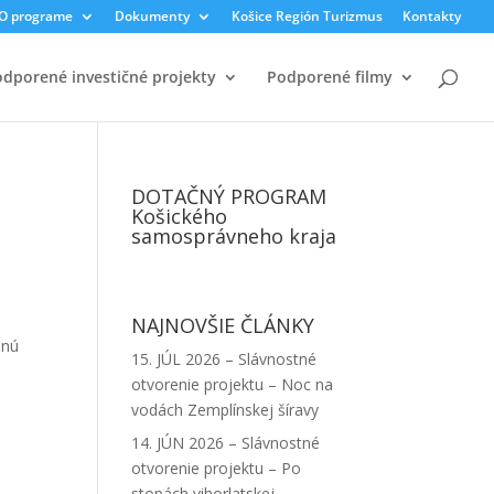
O programe
Dokumenty
Košice Región Turizmus
Kontakty
dporené investičné projekty
Podporené filmy
DOTAČNÝ PROGRAM
Košického
samosprávneho kraja
NAJNOVŠIE ČLÁNKY
bnú
15. JÚL 2026 – Slávnostné
é
otvorenie projektu – Noc na
vodách Zemplínskej šíravy
14. JÚN 2026 – Slávnostné
otvorenie projektu – Po
stopách vihorlatskej