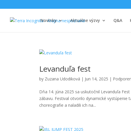
Novinky
Aktuálne výzvy
Q&A
Levanduľa fest
by
Zuzana Udodiková
|
Jun 14, 2025
|
Podporen
Dňa 14. júna 2025 sa uskutočnil Levanduľa Fest 
zábavu. Festival otvorilo dynamické vystúpenie t
choreografie a naladili ich na...