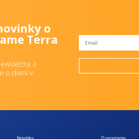
novinky o
ame Terra
ewslettra a
e o dianí v
Novinky
O programe