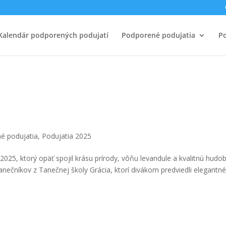
Kalendár podporených podujatí
Podporené podujatia
Po
é podujatia
,
Podujatia 2025
2025, ktorý opäť spojil krásu prírody, vôňu levandule a kvalitnú hudo
anečníkov z Tanečnej školy Grácia, ktorí divákom predviedli elegantn