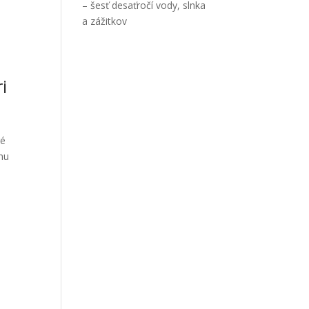
– šesť desaťročí vody, slnka
a zážitkov
i
ré
ónu