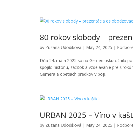
80 rokov slobody – prezen
by
Zuzana Udodiková
|
May 24, 2025
|
Podpore
Dňa 24. mája 2025 sa na Gemeri uskutočnila pod
spojilo históriu, zážitok a vzdelávanie pre širo
Gemera a obetiach predkov v boji...
URBAN 2025 – Víno v kašti
by
Zuzana Udodiková
|
May 24, 2025
|
Podpore