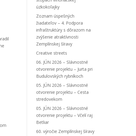
úzkokoľajky
Zoznam úspešných
žiadateľov – 4. Podpora
infraštruktúry s dôrazom na
zvýšenie atraktívnosti
radil
Zemplínskej šíravy
tne
Creative streets
06. JÚN 2026 – Slávnostné
otvorenie projektu – Jurta pri
Budulovských rybníkoch
05. JÚN 2026 – Slávnostné
otvorenie projektu – Cesta
stredovekom
05. JÚN 2026 – Slávnostné
otvorenie projektu – Včelí raj
Betliar
ičom
60. výročie Zemplínskej šíravy