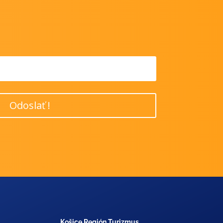
Odoslať !
Košice Región Turizmus,