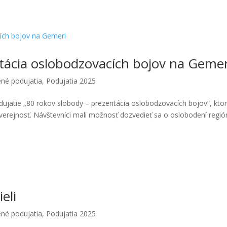
tácia oslobodzovacích bojov na Gemer
né podujatia
,
Podujatia 2025
ujatie „80 rokov slobody – prezentácia oslobodzovacích bojov“, kto
kú verejnosť. Návštevníci mali možnosť dozvedieť sa o oslobodení regi
eli
né podujatia
,
Podujatia 2025