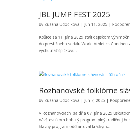
JBL JUMP FEST 2025
by
Zuzana Udodiková
|
Jun 11, 2025
|
Podporen
Košice sa 11. júna 2025 stali dejiskom výnimočn
do prestížneho seriálu World Athletics Continent
vychutnať špičkovú...
Rozhanovské folklórne slá
by
Zuzana Udodiková
|
Jun 7, 2025
|
Podporené
V Rozhanovciach sa dňa 07. júna 2025 uskutočnil
návštevníkom bohatý program plný tradičnej hud
hlavný program odštartoval krátkym...