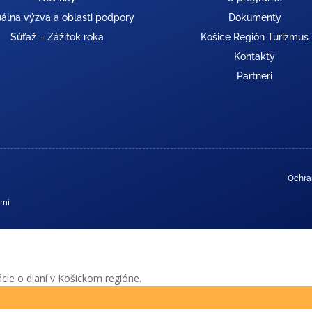
álna výzva a oblasti podpory
Dokumenty
Súťaž – Zážitok roka
Košice Región Turizmus
Kontakty
Partneri
Ochra
ami
cie o dianí v Košickom regióne.