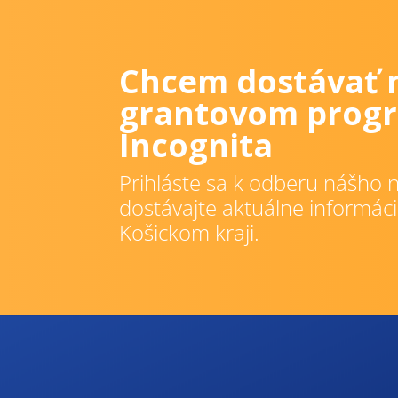
Chcem dostávať 
grantovom progr
Incognita
Prihláste sa k odberu nášho n
dostávajte aktuálne informáci
Košickom kraji.