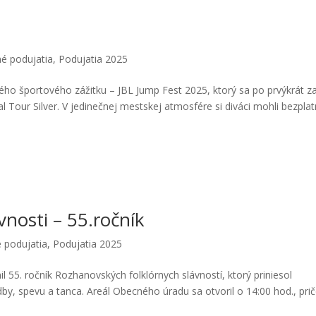
é podujatia
,
Podujatia 2025
ého športového zážitku – JBL Jump Fest 2025, ktorý sa po prvýkrát za
al Tour Silver. V jedinečnej mestskej atmosfére si diváci mohli bezpla
vnosti – 55.ročník
 podujatia
,
Podujatia 2025
 55. ročník Rozhanovských folklórnych slávností, ktorý priniesol
by, spevu a tanca. Areál Obecného úradu sa otvoril o 14:00 hod., pr