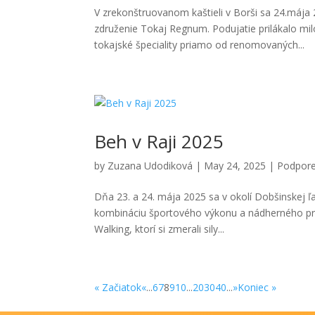
V zrekonštruovanom kaštieli v Borši sa 24.mája
združenie Tokaj Regnum. Podujatie prilákalo mil
tokajské špeciality priamo od renomovaných...
Beh v Raji 2025
by
Zuzana Udodiková
|
May 24, 2025
|
Podpore
Dňa 23. a 24. mája 2025 sa v okolí Dobšinskej ľad
kombináciu športového výkonu a nádherného prí
Walking, ktorí si zmerali sily...
« Začiatok
«
...
6
7
8
9
10
...
20
30
40
...
»
Koniec »