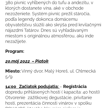
380 pivníc vyhĺbených do tufu a andezitu, v
ktorých dostanete vína, aké v obchode
nezoženiete. Systém pivníc prežil stáročia,
podľa legendy dokonca domácemu
obyvateľstvu slúžili ako skrýša pred krvilačnými
nájazdmi Tatárov. Dnes sú vyhľadávaným
miestom s originálnou atmosférou, akú inde
nezažijete.
Program:
20.máj 2022 – Piatok
Miesto:
Vinný dvor, Malý Horeš, ul. Chlmecká
5/9
14:00
Začiatok podujatia:
–
Registrácia
dopredu prihlásených hostí ( kapacita: 40 hostí)
Otvorenie zážitkovej degustácie, privítanie
hostí, prezentácia činnosti vinárov v spolku