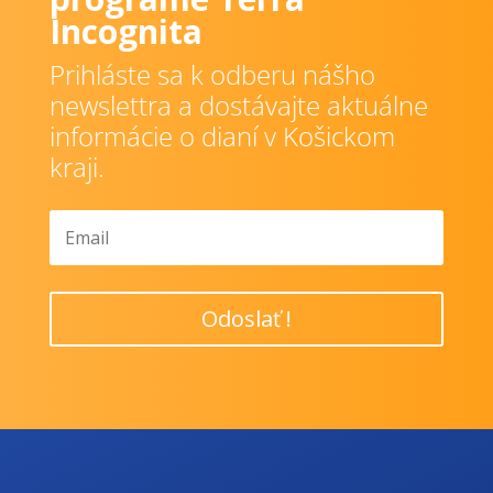
Incognita
Prihláste sa k odberu nášho
newslettra a dostávajte aktuálne
informácie o dianí v Košickom
kraji.
Odoslať !