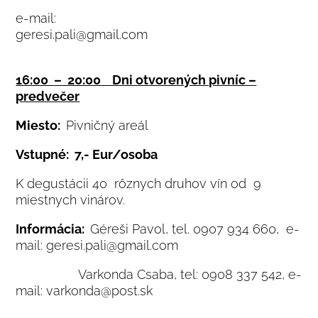
e-mail:
geresi.pali@g
16:00
– 20:00 Dni otvorených pivníc –
predvečer
Miesto:
Pivničný areál
Vstupné: 7,- Eur/osoba
K degustácii 40 rôznych druhov vín od 9
miestnych vinárov.
Informácia:
Géreši Pavol, tel. 0907 934 660, e-
mail: geresi.pali@gmail.com
Varkonda Csaba, tel: 0908 337 542, e-
mail: varkonda@post.sk