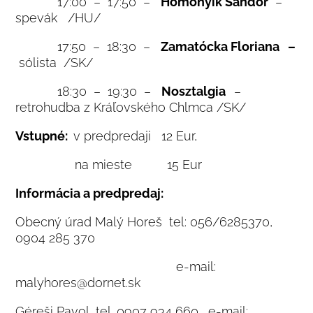
17:00 – 17:50 –
Homonyik Sándor
–
spevák /HU/
17:50 – 18:30 –
Zamatócka Floriana –
sólista /SK/
18:30 – 19:30 –
Nosztalgia
–
retrohudba z Kráľovského Chlmca /SK/
Vstupné:
v predpredaji 12 Eur,
na mieste 15 Eur
Informácia a predpredaj:
Obecný úrad Malý Horeš tel: 056/6285370,
0904 285 370
e-mail:
malyhores@dornet.sk
Géreši Pavol, tel. 0907 934 660, e-mail: