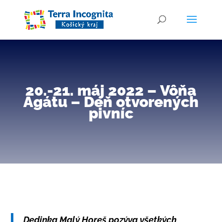
20.-21. máj 2022 – Vôňa
Agátu – Deň otvorených
pivníc
Dedinka Malý Horeš pozýva všetkých