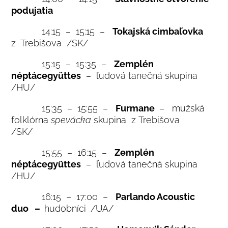
podujatia
14:15 – 15:15 –
Tokajská cimbaľovka
z Trebišova /SK/
15:15 – 15:35 –
Zemplén
néptácegyüttes
– ľudová tanečná skupina
/HU/
15:35 – 15:55 –
Furmane
– mužská
folklórna
spevácka
skupina z Trebišova
/SK/
15:55 – 16:15 –
Zemplén
néptácegyüttes
– ľudová tanečná skupina
/HU/
16:15 – 17:00 –
Parlando Acoustic
duo –
hudobníci
/UA/