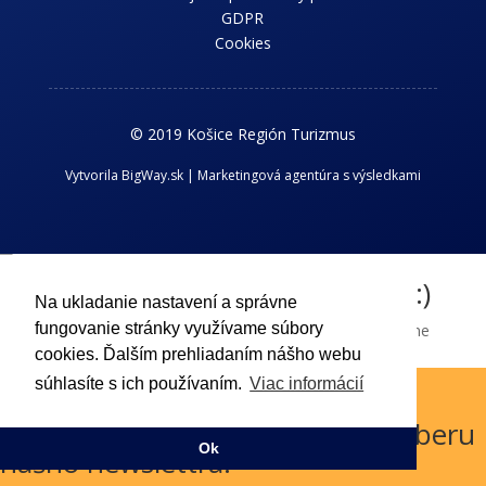
GDPR
Cookies
© 2019 Košice Región Turizmus
Vytvorila BigWay.sk | Marketingová agentúra s výsledkami
Chcem dostávať novinky z kraja :)
Na ukladanie nastavení a správne
fungovanie stránky využívame súbory
Príhlaste sa k odberu nášho newslettra a dostávajte aktuálne
informácie o dianí v Košickom regióne.
cookies. Ďalším prehliadaním nášho webu
súhlasíte s ich používaním.
Viac informácií
Odoslať !
Boli ste úspešne prihlásený k odberu
Ok
nášho newslettra.