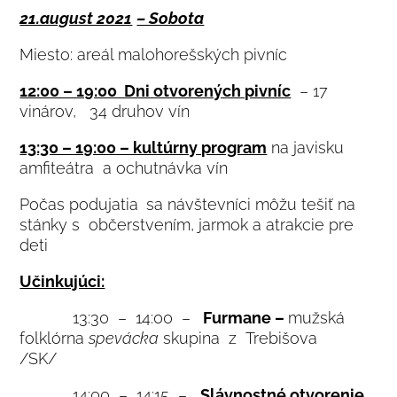
21.august 2021
– Sobota
Miesto: areál malohorešských pivníc
12:00 – 19:00 Dni otvorených pivníc
– 17
vinárov, 34 druhov vín
13:30 – 19:00 – kultúrny program
na javisku
amfiteátra a ochutnávka vín
Počas podujatia
sa návštevníci môžu tešiť na
stánky s občerstvením, jarmok a atrakcie pre
deti
Učinkujúci:
13:30 – 14:00 –
Furmane –
mužská
folklórna
spevácka
skupina z Trebišova
/SK/
14:00 – 14:15 –
Slávnostné otvorenie