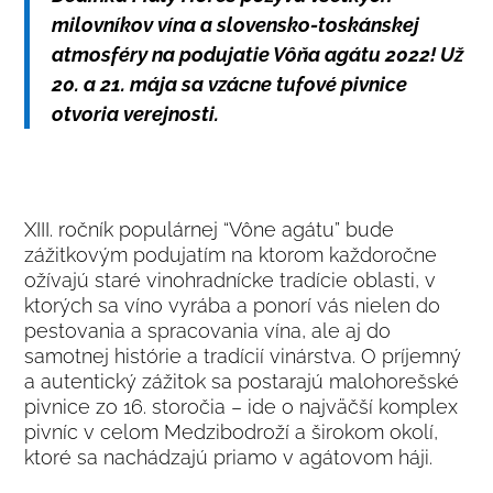
milovníkov vína a slovensko-toskánskej
atmosféry na podujatie Vôňa agátu 2022! Už
20. a 21. mája sa vzácne tufové pivnice
otvoria verejnosti.
XIII. ročník populárnej “Vône agátu” bude
zážitkovým podujatím na ktorom každoročne
ožívajú staré vinohradnícke tradície oblasti, v
ktorých sa víno vyrába a ponorí vás nielen do
pestovania a spracovania vína, ale aj do
samotnej histórie a tradícií vinárstva. O príjemný
a autentický zážitok sa postarajú malohorešské
pivnice zo 16. storočia – ide o najväčší komplex
pivníc v celom Medzibodroží a širokom okolí,
ktoré sa nachádzajú priamo v agátovom háji.