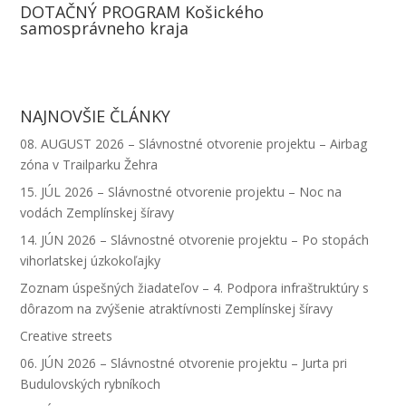
DOTAČNÝ PROGRAM Košického
o
n
e
t
a
m
samosprávneho kraja
k
g
d
t
t
a
e
I
e
s
i
r
n
r
A
l
NAJNOVŠIE ČLÁNKY
p
08. AUGUST 2026 – Slávnostné otvorenie projektu – Airbag
p
zóna v Trailparku Žehra
15. JÚL 2026 – Slávnostné otvorenie projektu – Noc na
vodách Zemplínskej šíravy
14. JÚN 2026 – Slávnostné otvorenie projektu – Po stopách
vihorlatskej úzkokoľajky
Zoznam úspešných žiadateľov – 4. Podpora infraštruktúry s
dôrazom na zvýšenie atraktívnosti Zemplínskej šíravy
Creative streets
06. JÚN 2026 – Slávnostné otvorenie projektu – Jurta pri
Budulovských rybníkoch