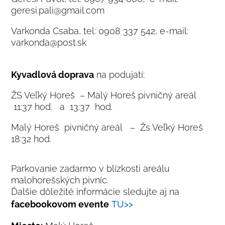
geresi.pali@gmail.com
Varkonda Csaba, tel: 0908 337 542, e-mail:
varkonda@post.sk
Kyvadlová doprava
na podujatí:
ŽS Veľký Horeš – Malý Horeš pivničný areál
11:37 hod. a 13:37 hod.
Malý Horeš pivničný areál – Žs Veľký Horeš
18:32 hod.
Parkovanie zadarmo v blízkosti areálu
malohorešských pivníc.
Ďalšie dôležité informácie sledujte aj na
facebookovom evente
TU>>