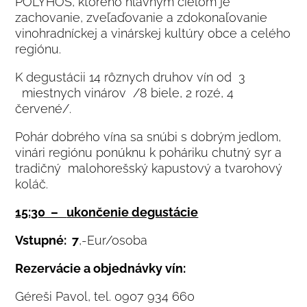
POLYHOS, ktorého hlavným cieľom je
zachovanie, zveľaďovanie a zdokonaľovanie
vinohradníckej a vinárskej kultúry obce a celého
regiónu.
K degustácii 14 rôznych druhov vín od 3
miestnych vinárov /8 biele, 2 rozé, 4
červené/.
Pohár dobrého vína sa snúbi s dobrým jedlom,
vinári regiónu ponúknu k poháriku chutný syr a
tradičný malohorešský kapustový a tvarohový
koláč.
15:30 –
ukončenie degustácie
Vstupné: 7
,-Eur/osoba
Rezervácie a objednávky vín:
Géreši Pavol, tel. 0907 934 660