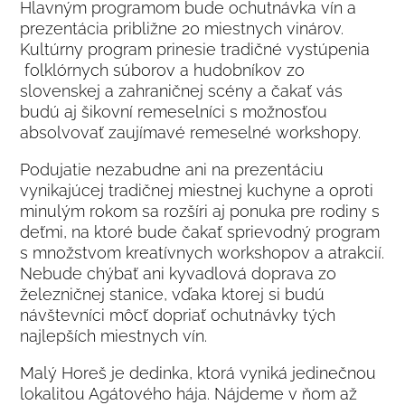
Hlavným programom bude ochutnávka vín a
prezentácia približne 20 miestnych vinárov.
Kultúrny program prinesie tradičné vystúpenia
folklórnych súborov a hudobníkov zo
slovenskej a zahraničnej scény a čakať vás
budú aj šikovní remeselníci s možnosťou
absolvovať zaujímavé remeselné workshopy.
Podujatie nezabudne ani na prezentáciu
vynikajúcej tradičnej miestnej kuchyne a oproti
minulým rokom sa rozšíri aj ponuka pre rodiny s
deťmi, na ktoré bude čakať sprievodný program
s množstvom kreatívnych workshopov a atrakcií.
Nebude chýbať ani kyvadlová doprava zo
železničnej stanice, vďaka ktorej si budú
návštevníci môcť dopriať ochutnávky tých
najlepších miestnych vín.
Malý Horeš je dedinka, ktorá vyniká jedinečnou
lokalitou Agátového hája. Nájdeme v ňom až