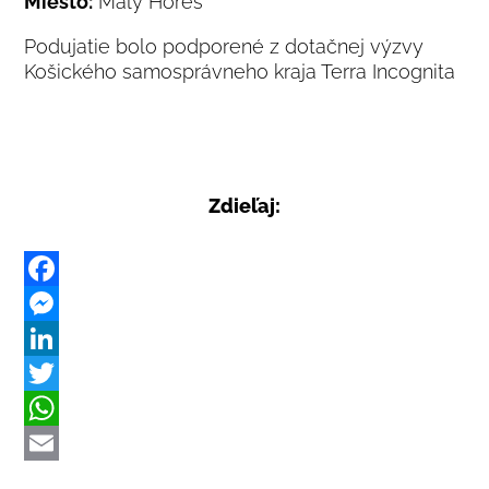
Miesto:
Malý Horeš
Podujatie bolo podporené z dotačnej výzvy
Košického samosprávneho kraja Terra Incognita
Zdieľaj:
F
a
M
c
e
L
e
s
i
T
b
s
n
w
W
o
e
k
i
h
E