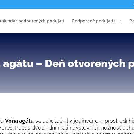
Kalendár podporených podujatí
Podporené podujatia
Po
 agátu – Deň otvorených p
tia
Vôňa agátu
sa uskutočnil v jedinečnom prostredí hi
Horeš. Počas dvoch dní mali návštevníci možnosť ochu