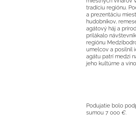
miestnych vinárov 
tradíciu regiónu. P
a prezentáciu miest
hudobníkov, remesel
agátový háj a príro
prilákalo návštevní
regiónu Medzibodrož
umelcov a posilnil i
agátu patrí medzi 
jeho kultúrne a vin
Podujatie bolo pod
sumou 7 000
€
.