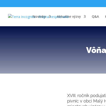
Novinky
Aktuálne výzvy
Q&A
Vôňa
XVIII. ročník poduja
pivníc v obci Malý 