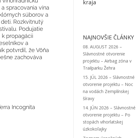
ú vinohradnícku
kraja
a a spracovania vína
lklórnych súborov a
deti. Rozkvitnutý
tivalu. Podujatie
 k propagácii
NAJNOVŠIE ČLÁNKY
eselníkov a
08. AUGUST 2026 –
ík potvrdil, že Vôňa
Slávnostné otvorenie
spešne zachováva
projektu – Airbag zóna v
Trailparku Žehra
15. JÚL 2026 – Slávnostné
otvorenie projektu – Noc
na vodách Zemplínskej
šíravy
rra Incognita
14. JÚN 2026 – Slávnostné
otvorenie projektu – Po
stopách vihorlatskej
úzkokoľajky