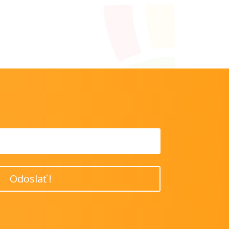
Odoslať !