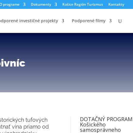
O programe
Dokumenty
Košice Región Turizmus
Kontakty
dporené investičné projekty
Podporené filmy
ivníc
DOTAČNÝ PROGRAM
storických tufových
Košického
tnať vína priamo od
samosprávneho