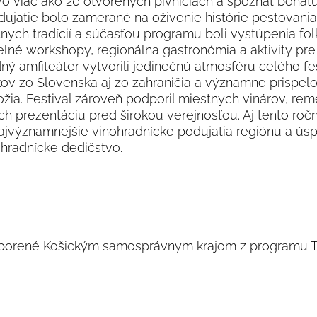
vo viac ako 20 otvorených pivniciach a spoznať bohat
odujatie bolo zamerané na oživenie histórie pestovani
nych tradícií a súčasťou programu boli vystúpenia fo
né workshopy, regionálna gastronómia a aktivity pre 
dný amfiteáter vytvorili jedinečnú atmosféru celého fes
kov zo Slovenska aj zo zahraničia a významne prispelo
ia. Festival zároveň podporil miestnych vinárov, rem
ch prezentáciu pred širokou verejnosťou. Aj tento ročn
najvýznamnejšie vinohradnícke podujatia regiónu a ú
ohradnícke dedičstvo.
porené Košickým samosprávnym krajom z programu Te