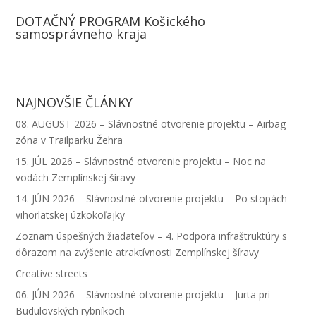
o
e
k
i
h
E
DOTAČNÝ PROGRAM Košického
o
n
e
t
a
m
samosprávneho kraja
k
g
d
t
t
a
e
I
e
s
i
r
n
r
A
l
NAJNOVŠIE ČLÁNKY
p
08. AUGUST 2026 – Slávnostné otvorenie projektu – Airbag
p
zóna v Trailparku Žehra
15. JÚL 2026 – Slávnostné otvorenie projektu – Noc na
vodách Zemplínskej šíravy
14. JÚN 2026 – Slávnostné otvorenie projektu – Po stopách
vihorlatskej úzkokoľajky
Zoznam úspešných žiadateľov – 4. Podpora infraštruktúry s
dôrazom na zvýšenie atraktívnosti Zemplínskej šíravy
Creative streets
06. JÚN 2026 – Slávnostné otvorenie projektu – Jurta pri
Budulovských rybníkoch