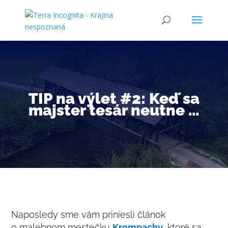
TIP na výlet #2: Keď sa
majster tesár neutne …
Naposledy sme vám priniesli článok
o malebnom mestečku
Krompachy
, ktoré sa