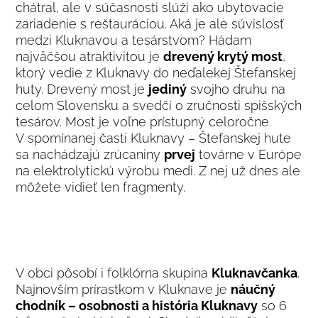
chátral, ale v súčasnosti slúži ako ubytovacie
zariadenie s reštauráciou. Aká je ale súvislosť
medzi Kluknavou a tesárstvom? Hádam
najväčšou atraktivitou je
drevený krytý most
,
ktorý vedie z Kluknavy do neďalekej Štefanskej
huty. Drevený most je
jediný
svojho druhu na
celom Slovensku a svedčí o zručnosti spišských
tesárov. Most je voľne prístupný celoročne.
V spomínanej časti Kluknavy – Štefanskej hute
sa nachádzajú zrúcaniny
prvej
továrne v Európe
na elektrolytickú výrobu medi. Z nej už dnes ale
môžete vidieť len fragmenty.
V obci pôsobí i folklórna skupina
Kluknavčanka
.
Najnovším prírastkom v Kluknave je
náučný
chodník – osobnosti a história Kluknavy
so 6