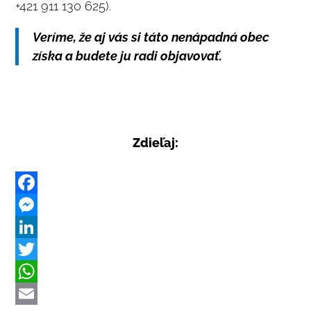
+421 911 130 625).
Veríme, že aj vás si táto nenápadná obec
získa a budete ju radi objavovať.
Zdieľaj:
F
a
M
c
e
L
e
s
i
T
b
s
n
w
W