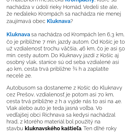
nachádza v údolí rieky Hornád. Vedeli ste ale,
že neďaleko Krompách sa nachádza nie menej
zaujímavá obec
Kluknava
?
Kluknava
sa nachádza od Krompách len 6,3 km,
čo je približne 7 min. jazdy autom. Od Košíc je to
už vzdialenosť trochu väčšia, 46 km, čo je asi 50
min. cesty autom. Do Kluknavy jazdí z Košíc aj
osobný vlak, stanice sú od seba vzdialené asi
40 km, cesta trvá približne ¾ h a zaplatíte
necelé 2e.
Autobusom sa dostaneme z Košíc do Kluknavy
cez Prešov, vzdialenosť je potom asi 70 km,
cesta trvá približne 2 h a vyjde nás to asi na 4e.
Vlak alebo auto je teda jasná voľba. Vo
vedľajšej obci Richnava sa kedysi nachádzal
hrad, z ktorého materiál bol použitý na
stavbu
kluknavského kaštieľa
. Ten dlhé roky