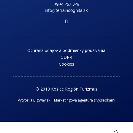
0904 257 329
info@terraincognita.sk
Ochrana údajov a podmienky používania
GDPR
Cookies
© 2019 Košice Región Turizmus
Vytvorila BigWay.sk | Marketingová agentúra s výsledkami
Chcem dostávať novinky z kraja :)