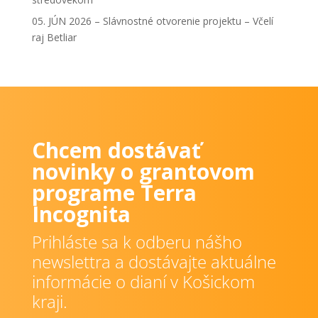
05. JÚN 2026 – Slávnostné otvorenie projektu – Včelí
raj Betliar
Chcem dostávať
novinky o grantovom
programe Terra
Incognita
Prihláste sa k odberu nášho
newslettra a dostávajte aktuálne
informácie o dianí v Košickom
kraji.