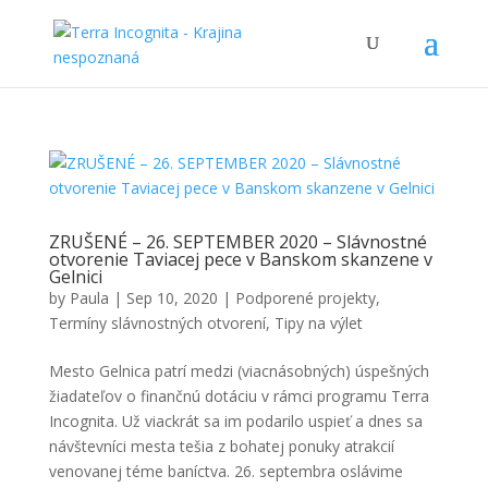
ZRUŠENÉ – 26. SEPTEMBER 2020 – Slávnostné
otvorenie Taviacej pece v Banskom skanzene v
Gelnici
by
Paula
|
Sep 10, 2020
|
Podporené projekty
,
Termíny slávnostných otvorení
,
Tipy na výlet
Mesto Gelnica patrí medzi (viacnásobných) úspešných
žiadateľov o finančnú dotáciu v rámci programu Terra
Incognita. Už viackrát sa im podarilo uspieť a dnes sa
návštevníci mesta tešia z bohatej ponuky atrakcií
venovanej téme baníctva. 26. septembra oslávime