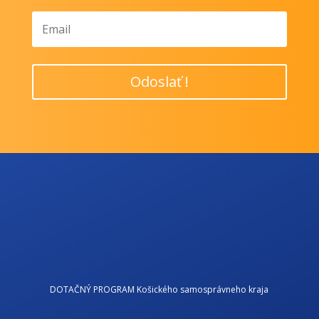
Odoslať !
DOTAČNÝ PROGRAM Košického samosprávneho kraja