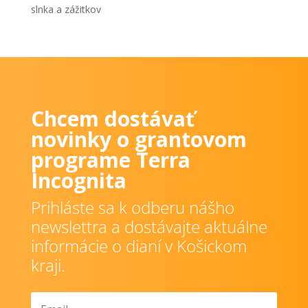
slnka a zážitkov
Chcem dostávať
novinky o grantovom
programe Terra
Incognita
Prihláste sa k odberu nášho
newslettra a dostávajte aktuálne
informácie o dianí v Košickom
kraji.