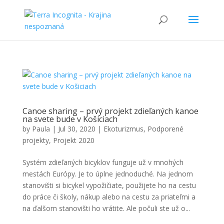
Canoe sharing – prvý projekt zdieľaných kanoe
na svete bude v Košiciach
by
Paula
|
Jul 30, 2020
|
Ekoturizmus
,
Podporené
projekty
,
Projekt 2020
Systém zdieľaných bicyklov funguje už v mnohých
mestách Európy. Je to úplne jednoduché. Na jednom
stanovišti si bicykel vypožičiate, použijete ho na cestu
do práce či školy, nákup alebo na cestu za priateľmi a
na ďalšom stanovišti ho vrátite. Ale počuli ste už o...