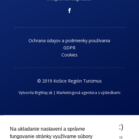
Ochrana údajov a podmienky používania
GDPR
Cookies
© 2019 Košice Región Turizmus
Vytvorila BigWay.sk | Marketingová agentúra s výsledkami
Chcem dostávať novinky z kraja :)
Na ukladanie nastavení a správne
fungovanie stránky využívame súbory
Príhlaste sa k odberu nášho newslettra a dostávajte aktuálne