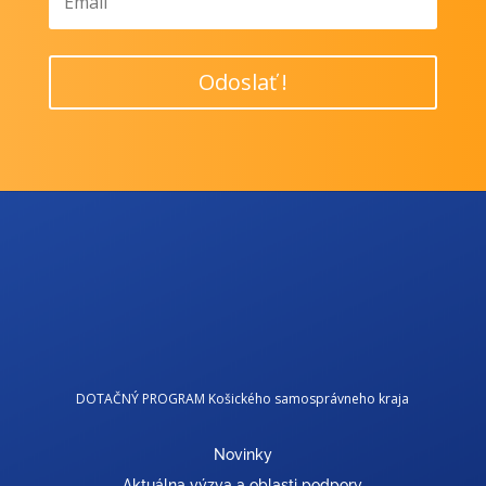
Odoslať !
DOTAČNÝ PROGRAM Košického samosprávneho kraja
Novinky
Aktuálna výzva a oblasti podpory