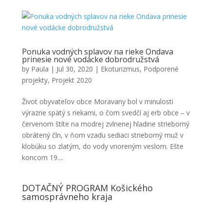
Ponuka vodných splavov na rieke Ondava
prinesie nové vodácke dobrodružstvá
by
Paula
|
Jul 30, 2020
|
Ekoturizmus
,
Podporené
projekty
,
Projekt 2020
Život obyvateľov obce Moravany bol v minulosti
výrazne spätý s riekami, o čom svedčí aj erb obce – v
červenom štíte na modrej zvlnenej hladine strieborný
obrátený čln, v ňom vzadu sediaci strieborný muž v
klobúku so zlatým, do vody vnoreným veslom. Ešte
koncom 19....
DOTAČNÝ PROGRAM Košického
samosprávneho kraja