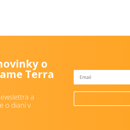
novinky o
ame Terra
ewslettra a
e o dianí v