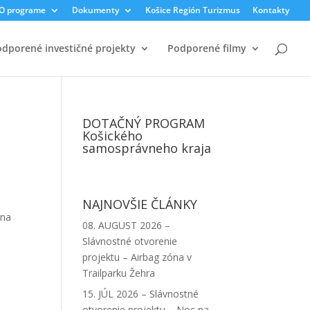
O programe
Dokumenty
Košice Región Turizmus
Kontakty
dporené investičné projekty
Podporené filmy
DOTAČNÝ PROGRAM
Košického
samosprávneho kraja
NAJNOVŠIE ČLÁNKY
 na
08. AUGUST 2026 –
Slávnostné otvorenie
projektu – Airbag zóna v
Trailparku Žehra
15. JÚL 2026 – Slávnostné
otvorenie projektu – Noc na