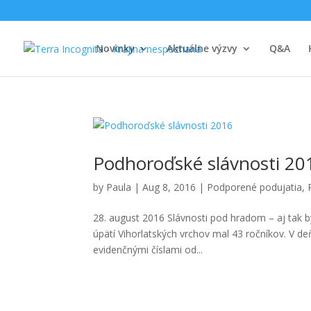
Novinky
Aktuálne výzvy
Q&A
Podhoroďské slávnosti 20
by
Paula
|
Aug 8, 2016
|
Podporené podujatia
,
28. august 2016 Slávnosti pod hradom – aj tak by
úpätí Vihorlatských vrchov mal 43 ročníkov. V deň
evidenčnými číslami od...