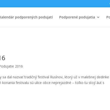
Kalendár podporených podujatí
Podporené podujatia
Po
16
Podujatie 2016
 sa dal nazvať tradičný festival Rusínov, ktorý už v malebnej dedinke
 konania festivalu sú ulice obce neprejazdné – toľko tu stojí áut s