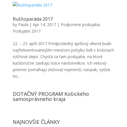
Rušňoparáda 2017
by
Paula
|
Apr 14, 2017
|
Podporené podujatia
,
Podujatie 2017
22. – 23. apríl 2017 Predposledný aprílový víkend bude
najfrekventovanejším miestom pohybu ľudí v Košiciach
rušňové depo. Chystá sa tam podujatie, na ktoré
každoročne zavítajú tisíce návštevníkov. Ich vekový
priemer pomáhajú znižovať najmenší, naopak, vyššie
ho...
DOTAČNÝ PROGRAM Košického
samosprávneho kraja
NAJNOVŠIE ČLÁNKY