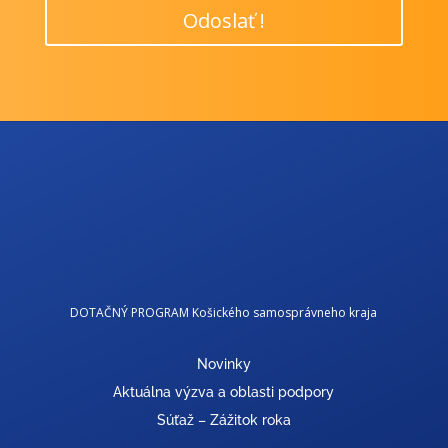
Odoslať !
DOTAČNÝ PROGRAM Košického samosprávneho kraja
Novinky
Aktuálna výzva a oblasti podpory
Súťaž – Zážitok roka