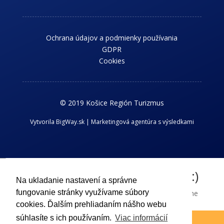
Ochrana údajov a podmienky používania
GDPR
Cookies
© 2019 Košice Región Turizmus
Vytvorila BigWay.sk | Marketingová agentúra s výsledkami
Chcem dostávať novinky z kraja :)
Na ukladanie nastavení a správne
fungovanie stránky využívame súbory
Príhlaste sa k odberu nášho newslettra a dostávajte aktuálne
cookies. Ďalším prehliadaním nášho webu
informácie o dianí v Košickom regióne.
súhlasíte s ich používaním.
Viac informácií