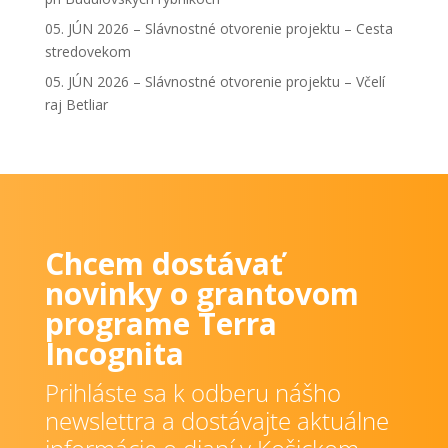
05. JÚN 2026 – Slávnostné otvorenie projektu – Cesta
stredovekom
05. JÚN 2026 – Slávnostné otvorenie projektu – Včelí
raj Betliar
Chcem dostávať
novinky o grantovom
programe Terra
Incognita
Prihláste sa k odberu nášho
newslettra a dostávajte aktuálne