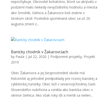
nepochybuje. Obrovské bohatstvo, ktoré sa ukrývalo v
podzemí malo niekedy nevyčísliteľnú hodnotu a miesta
ako Smolník, Gelnica a Žakarovce boli známe v
širokom okolí. Posledná spomínaná obec sa už 20.
augusta zmení z...
Banícky chodník v Žakarovciach
by
Paula
|
Jul 22, 2020
|
Podporené projekty
,
Projekt
2019
Obec Žakarovce a jej bezprostredné okolie má
historické aj prírodné predpoklady pre rozvoj banskej a
cyklistickej turistiky. Obec leží v severovýchodnej časti
Slovenského rudohoria a vznikla ako banícka obec v
okrese Gelnica. Ako však roky išli a menili sa nielen...