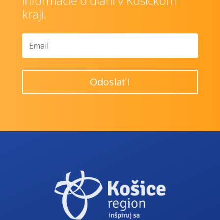
informácie o dianí v Košickom
kraji.
Odoslať !