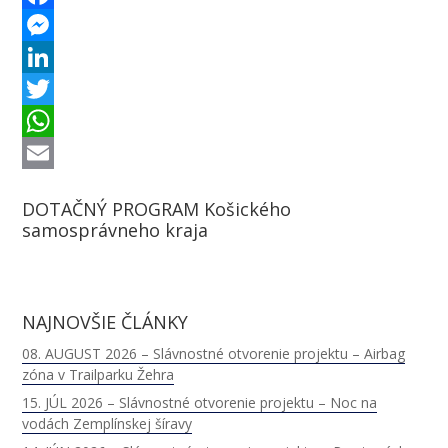
F
a
M
c
e
L
e
s
i
T
b
s
n
w
W
o
e
k
i
h
E
DOTAČNÝ PROGRAM Košického
o
n
e
t
a
m
samosprávneho kraja
k
g
d
t
t
a
e
I
e
s
i
r
n
r
A
l
NAJNOVŠIE ČLÁNKY
p
08. AUGUST 2026 – Slávnostné otvorenie projektu – Airbag
zóna v Trailparku Žehra
p
15. JÚL 2026 – Slávnostné otvorenie projektu – Noc na
vodách Zemplínskej šíravy