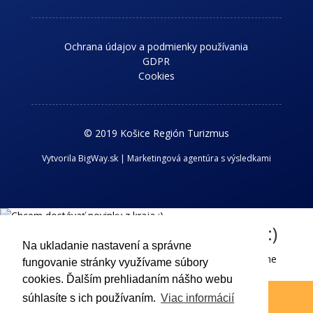
Ochrana údajov a podmienky používania
GDPR
Cookies
© 2019 Košice Región Turizmus
Vytvorila BigWay.sk | Marketingová agentúra s výsledkami
Chcem dostávať novinky z kraja :)
Na ukladanie nastavení a správne
Príhlaste sa k odberu nášho newslettra a dostávajte aktuálne
fungovanie stránky využívame súbory
informácie o dianí v Košickom regióne.
cookies. Ďalším prehliadaním nášho webu
súhlasíte s ich používaním.
Viac informácií
Odoslať !