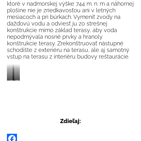
ktoré v nadmorskej výške 744 m. n. m a náhornej
plošine nie je zriedkavosťou ani v letných
mesiacoch a pri búrkach. Vymeniť zvody na
dažďovú vodu a odviesť ju zo strešnej
konštrukcie mimo základ terasy, aby voda
nepodmývala nosné prvky a hranoly
konštrukcie terasy. Zrekonštruovať nástupné
schodište z exteriéru na terasu, ale aj samotný
vstup na terasu z interiéru budovy reštaurácie.
Bajzloch
Ferrata
Slovenský
raj
Zdieľaj: