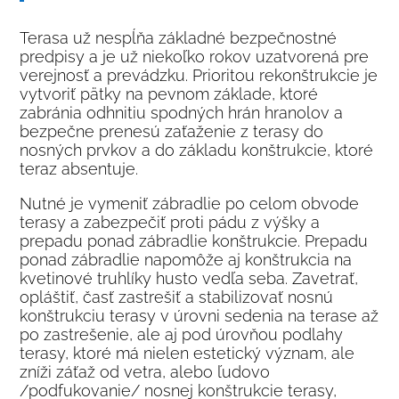
Terasa už nespĺňa základné bezpečnostné
predpisy a je už niekoľko rokov uzatvorená pre
verejnosť a prevádzku. Prioritou rekonštrukcie je
vytvoriť pätky na pevnom základe, ktoré
zabránia odhnitiu spodných hrán hranolov a
bezpečne prenesú zaťaženie z terasy do
nosných prvkov a do základu konštrukcie, ktoré
teraz absentuje.
Nutné je vymeniť zábradlie po celom obvode
terasy a zabezpečiť proti pádu z výšky a
prepadu ponad zábradlie konštrukcie. Prepadu
ponad zábradlie napomôže aj konštrukcia na
kvetinové truhlíky husto vedľa seba. Zavetrať,
opláštiť, časť zastrešiť a stabilizovať nosnú
konštrukciu terasy v úrovni sedenia na terase až
po zastrešenie, ale aj pod úrovňou podlahy
terasy, ktoré má nielen estetický význam, ale
zníži záťaž od vetra, alebo ľudovo
/podfukovanie/ nosnej konštrukcie terasy,