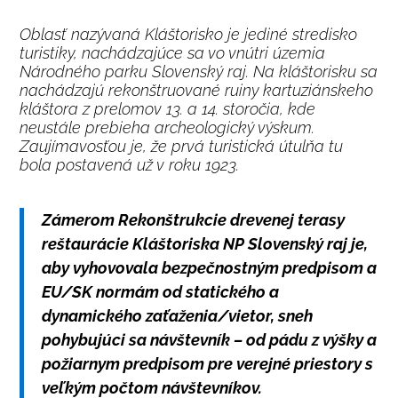
Oblasť nazývaná Kláštorisko je jediné stredisko
turistiky, nachádzajúce sa vo vnútri územia
Národného parku Slovenský raj. Na kláštorisku sa
nachádzajú rekonštruované ruiny kartuziánskeho
kláštora z prelomov 13. a 14. storočia, kde
neustále prebieha archeologický výskum.
Zaujímavosťou je, že prvá turistická útulňa tu
bola postavená už v roku 1923.
Zámerom Rekonštrukcie drevenej terasy
reštaurácie Kláštoriska NP Slovenský raj je,
aby vyhovovala bezpečnostným predpisom a
EU/SK normám od statického a
dynamického zaťaženia/vietor, sneh
pohybujúci sa návštevník – od pádu z výšky a
požiarnym predpisom pre verejné priestory s
veľkým počtom návštevníkov.