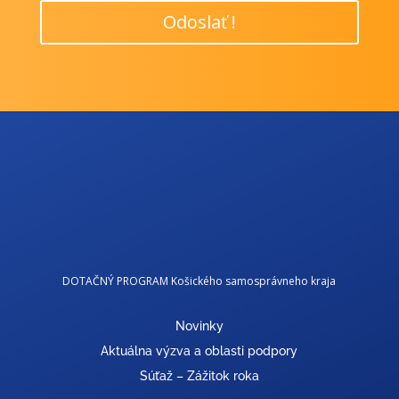
Odoslať !
DOTAČNÝ PROGRAM Košického samosprávneho kraja
Novinky
Aktuálna výzva a oblasti podpory
Súťaž – Zážitok roka