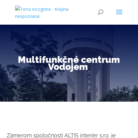
Multifunkčné centrum
Vodojem
Zámerom spoločnosti ALTIS interiér s.r.o. je