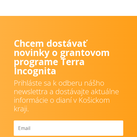
Chcem dostávať
novinky o grantovom
programe Terra
Incognita
Prihláste sa k odberu nášho
newslettra a dostávajte aktuálne
informácie o dianí v Košickom
kraji.