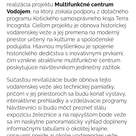
realizácia projektu
Multifunkčné centrum
Vodojem
, na ktorý získala podporu z dotačného
programu Košického samosprávneho kraja Terra
Incognita. Cieľom projektu je obnova historickej
vodárenskej veže a jej premena na moderný
priestor určený na kultúrne a spoločenské
podujatia. Hlavnou myšlienkou je spojenie
historického dedičstva s inovatívnymi prvkami,
čím vznikne atraktívne multifunkčné centrum
poskytujúce návštevníkom jedinečný zážitok.
Súčasťou revitalizácie bude obnova tejto
vodárenskej veže ako technickej pamiatky,
pričom v jej priestoroch sa budú konať výstavy,
interaktívne prehliadky a vzdelávacie programy.
Návštevníci si budú môcť prezrieť stálu
expozíciu železnice a na najvyššom bode veže
sa im naskytne panoramatický výhľad doplnený
informačnými tabuľami o okolitej krajine.
úpravami prejde aj okolie vodárenskej veže.