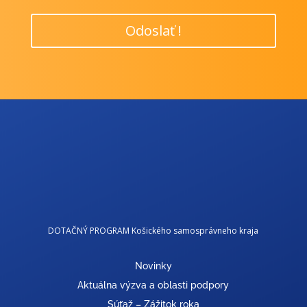
Odoslať !
DOTAČNÝ PROGRAM Košického samosprávneho kraja
Novinky
Aktuálna výzva a oblasti podpory
Súťaž – Zážitok roka