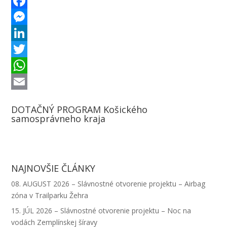
F
a
M
c
e
L
e
s
i
T
b
s
n
w
W
o
e
k
i
h
E
DOTAČNÝ PROGRAM Košického
o
n
e
t
a
m
samosprávneho kraja
k
g
d
t
t
a
e
I
e
s
i
r
n
r
A
l
NAJNOVŠIE ČLÁNKY
p
08. AUGUST 2026 – Slávnostné otvorenie projektu – Airbag
p
zóna v Trailparku Žehra
15. JÚL 2026 – Slávnostné otvorenie projektu – Noc na
vodách Zemplínskej šíravy