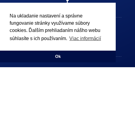
Na ukladanie nastavení a správne
fungovanie stránky využívame súbory
Ochrana údajov a podmienky používania
cookies. Ďalším prehliadaním nášho webu
GDPR
súhlasíte s ich používaním.
Viac informácií
Cookies
Ok
© 2019 Košice Región Turizmus
Vytvorila BigWay.sk | Marketingová agentúra s výsledkami
Chcem dostávať novinky z kraja :)
Príhlaste sa k odberu nášho newslettra a dostávajte aktuálne
informácie o dianí v Košickom regióne.