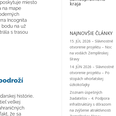
 poskytuje miesto
kraja
ta na mape
moderných
ra Incognita
o bodu na už
rála s trasou
NAJNOVŠIE ČLÁNKY
15. JÚL 2026 – Slávnostné
otvorenie projektu – Noc
na vodách Zemplínskej
šíravy
14. JÚN 2026 – Slávnostné
otvorenie projektu – Po
stopách vihorlatskej
bodroží
úzkokoľajky
Zoznam úspešných
arskej histórie,
žiadateľov – 4. Podpora
ieľ veľkej
infraštruktúry s dôrazom
zahraničných
na zvýšenie atraktívnosti
akt, že sa