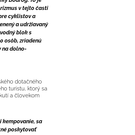
rizmus v tejto časti
re cyklistov a
lenený a udržiavaný
 vodný blok s
40 osôb, zriadenú
 na dolno-
ajského dotačného
o turistu, ktorý sa
kutí a človekom
či kempovanie, sa
tné poskytovať