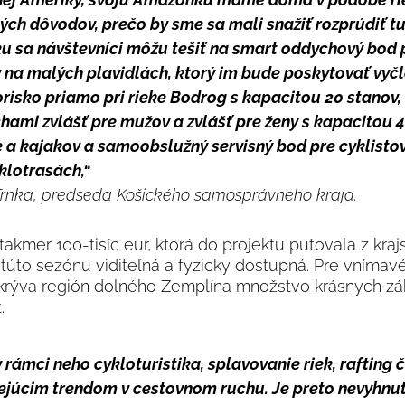
ých dôvodov, prečo by sme sa mali snažiť rozprúdiť tu
ku sa návštevníci môžu tešiť na smart oddychový bod p
 na malých plavidlách, ktorý im bude poskytovať vyč
orisko priamo pri rieke Bodrog s kapacitou 20 stanov,
hami zvlášť pre mužov a zvlášť pre ženy s kapacitou 
 a kajakov a samoobslužný servisný bod pre cyklistov
klotrasách,“
 Trnka, predseda Košického samosprávneho kraja.
 takmer 100-tisíc eur, ktorá do projektu putovala z kr
úto sezónu viditeľná a fyzicky dostupná. Pre vnímavéh
krýva región dolného Zemplína množstvo krásnych zá
.
v rámci neho cykloturistika, splavovanie riek, rafting 
lnejúcim trendom v cestovnom ruchu. Je preto nevyhnu