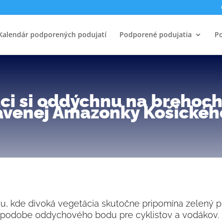
Kalendár podporených podujatí
Podporené podujatia
Po
dáci si oddýchnu na brehoch
avenej Amazonky Košického
, kde divoká vegetácia skutočne pripomína zelený pr
 v podobe oddychového bodu pre cyklistov a vodákov