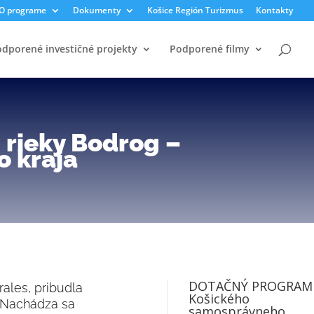
O programe
Dokumenty
Košice Región Turizmus
Kontakty
dporené investičné projekty
Podporené filmy
 rieky Bodrog –
 kraja
DOTAČNÝ PROGRAM
ales, pribudla
Košického
. Nachádza sa
samosprávneho