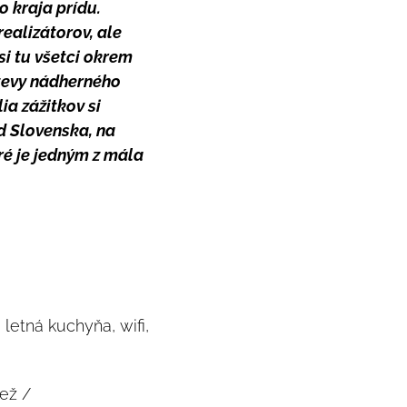
o kraja prídu.
realizátorov, ale
si tu všetci okrem
tevy nádherného
ia zážitkov si
d Slovenska, na
ré je jedným z mála
 letná kuchyňa, wifi,
ež /