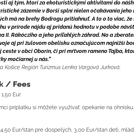
sti aj tým, ktorí za ekoturistickými aktivitami do nášh
ristické zázemie v Borši splní nielen očakávania jeho 
ých má na brehy Bodrogu pritiahnuť. A to o to viac, že 
hu v prírode nájdu aj pridanú hodnotu v podobe návš
a II. Rákócziho a jeho priľahlých záhrad. No a zberatel
svoje aj pri žulovom obelisku označujúcom najnižší bo
j ceste v obci Oborín, či pri mŕtvom rameno Tajba, kto
ky močiarnej u nás.”
ka Košice Región Turizmus Lenka Vargová Jurková:
k
/ Fees
 1,50 Eur
ámci príplatku si môžete využívať: opekanie na ohnisku,
4,50 Eur/stan pre dospelých, 3,00 Eur/stan deti, mlád