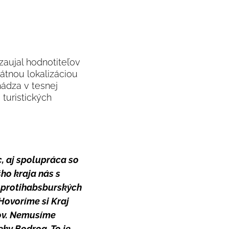
zaujal hodnotiteľov
átnou lokalizáciou
ádza v tesnej
 turistických
c, aj spolupráca so
ho kraja nás s
h protihabsburských
 Hovoríme si Kraj
rov. Nemusíme
ky Bodrog. To je