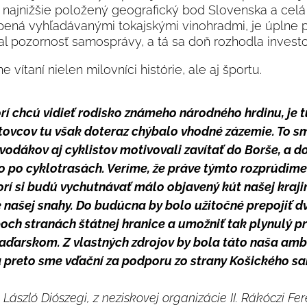
ajnižšie položený geografický bod Slovenska a celá l
opená vyhľadávanými tokajskými vinohradmi, je úplne 
skal pozornosť samosprávy, a tá sa doň rozhodla investo
 vítaní nielen milovníci histórie, ale aj športu.
torí chcú vidieť rodisko známeho národného hrdinu, je 
rtovcov tu však doteraz chýbalo vhodné zázemie. To s
vodákov aj cyklistov motivovali zavítať do Borše, a do
o po cyklotrasách. Veríme, že práve týmto rozprúdime
orí si budú vychutnávať málo objavený kút našej krajin
našej snahy. Do budúcna by bolo užitočné prepojiť dv
och stranách štátnej hranice a umožniť tak plynulý 
ďarskom. Z vlastných zdrojov by bola táto naša ambí
 a preto sme vďační za podporu zo strany Košického 
. László Diószegi, z neziskovej organizácie II. Rákóczi Fe