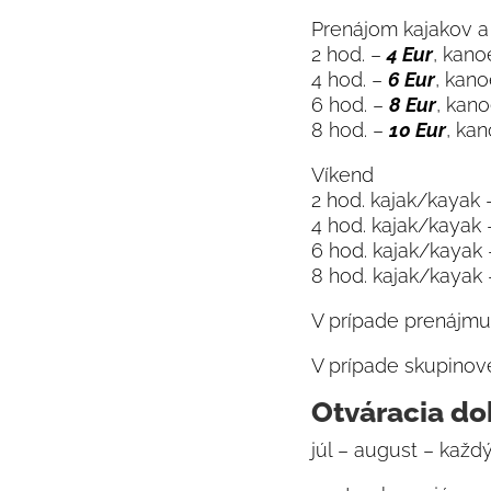
Prenájom kajakov a
2 hod. –
4 Eur
, kan
4 hod. –
6 Eur
, kan
6 hod. –
8 Eur
, kan
8 hod. –
10 Eur
, ka
Víkend
2 hod. kajak/kayak
4 hod. kajak/kayak
6 hod. kajak/kayak
8 hod. kajak/kayak
V prípade prenájmu 
V prípade skupinove
Otváracia d
júl – august – každ