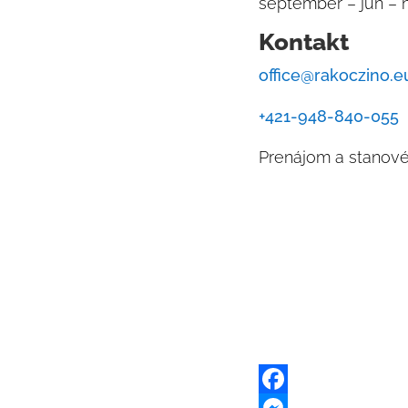
september – jún – 
Kontakt
office@rakoczino.e
+421-948-840-055
Prenájom a stanové