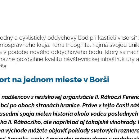
odný a cyklistický oddychový bod pri kaštieli v Borši“ 
osprávneho kraja, Terra Incognita, najmä svojou unik
a v podobe nového oddychového bodu, ktorý sa nach
výrazne pozdvihne kvalitu návštevníckej infraštruktúry a
ša.
port na jednom mieste v Borši
ta nadšencov z neziskovej organizácie II. Rákóczi Feren
í po oboch stranách hranice. Práve v tejto časti náš
susedmi spája nielen história okolo vodcu poslednýc
ška II. Rákócziho, ale napríklad aj tokajské vinohrady.
i na východe môžete objaviť poklady svetových rozme
nej Ameriky, svoju Amazonku máme doma v podobe rie