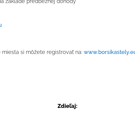
na základe predbežnej dohody
u
 miesta si môžete registrovať na:
www.borsikastely.e
Zdieľaj:
F