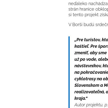
neďaleko nachádza n
strán hranice obkl
si tento projekt zí
V Borši budú srdečne
„Pre turistov, k
kaštieľ. Pre špo
zmeniť, aby sme 
už po vode, aleb
návštevníkov, kt
na pokračovanie 
cyklotrasy na ob
Slovenskom a Ma
realizovateľná,
kraja.“
Autor projektu, p