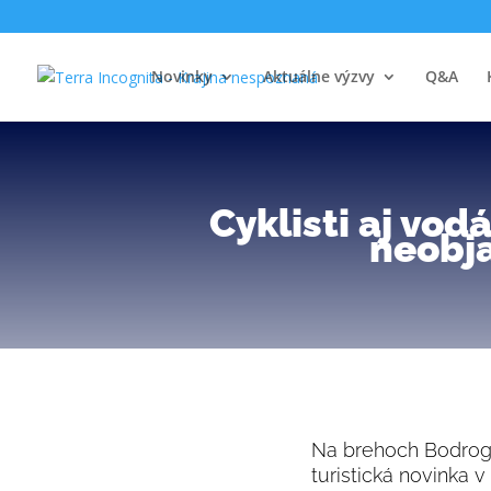
Novinky
Aktuálne výzvy
Q&A
Cyklisti aj vo
neobj
Na brehoch Bodrogu
turistická novinka