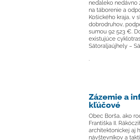
neďaleko nedávno z
na táborenie a odp
Košického kraja, v
dobrodruhov, podpo
sumou 92 523 €. Do
existujúce cyklotra
Sátoraljaújhely – S
.
Zázemie a in
kľúčové
Obec Borša, ako rod
Františka II. Rákócz
architektonickej aj
návštevníkov a takt