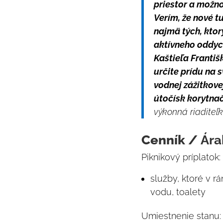
priestor a možno
Verím, že nové tu
najmä tých, ktor
aktívneho oddyc
Kaštieľa Františk
určite prídu na 
vodnej zážitkove
útočísk korytnač
výkonná riaditeľ
Cenník /
Ára
Piknikový príplatok:
služby, ktoré v r
vodu, toalety
Umiestnenie stanu: 