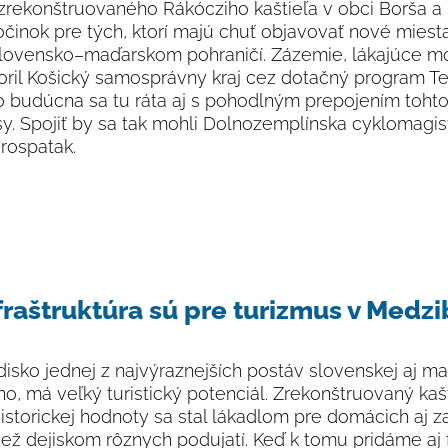
rekonštruovaného Rákócziho kaštieľa v obci Borša a
očinok pre tých, ktorí majú chuť objavovať nové mies
 slovensko–maďarskom pohraničí. Zázemie, lákajúce 
ril Košický samosprávny kraj cez dotačný program Ter
 budúcna sa tu ráta aj s pohodlným prepojením toht
sy. Spojiť by sa tak mohli Dolnozemplínska cyklomagist
árospatak.
fraštruktúra sú pre turizmus v Medzi
isko jednej z najvýraznejších postáv slovenskej aj maď
iho, má veľký turistický potenciál. Zrekonštruovaný kašt
 historickej hodnoty sa stal lákadlom pre domácich aj 
iež dejiskom rôznych podujatí. Keď k tomu pridáme aj f