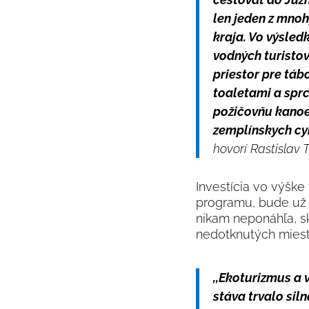
len jeden z mnoh
kraja. Vo výsled
vodných turistov
priestor pre táb
toaletami a sprc
požičovňu kanoe
zemplínskych cy
hovorí Rastislav
Investícia vo výške
programu, bude už t
nikam neponáhľa, s
nedotknutých miest
,,Ekoturizmus a 
stáva trvalo si