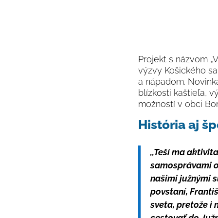
Projekt s názvom „V
výzvy Košického sam
a nápadom. Novink
blízkosti kaštieľa, 
možností v obci Bor
História aj š
,,Teší ma aktivi
samosprávami obc
našimi južnými 
povstaní, Franti
sveta, pretože 
cestovať do Juž