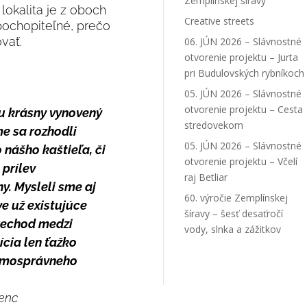
Zemplínskej šíravy
okalita je z oboch
Creative streets
pochopiteľné, prečo
vať.
06. JÚN 2026 – Slávnostné
otvorenie projektu – Jurta
pri Budulovských rybníkoch
05. JÚN 2026 – Slávnostné
otvorenie projektu – Cesta
tu krásny vynovený
stredovekom
me sa rozhodli
05. JÚN 2026 – Slávnostné
 nášho kaštieľa, či
otvorenie projektu – Včelí
 prílev
raj Betliar
y. Mysleli sme aj
60. výročie Zemplínskej
e už existujúce
šíravy – šesť desaťročí
prechod medzi
vody, slnka a zážitkov
cia len ťažko
samosprávneho
renc