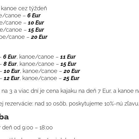
 kanoe cez týždeň
oe/canoe –
6 Eur
oe/canoe –
10 Eur
oe/canoe –
15 Eur
noe/canoe –
20 Eur
 –
6 Eur
, kanoe/canoe –
11 Eur
 –
8 Eur
, kanoe/canoe –
15 Eur
 –
10 Eur
, kanoe/canoe –
20 Eur
 –
12 Eur
, kanoe/canoe –
25 Eur
na 3 a viac dní je cena kajaku na deň 7 Eur, a kanoe na
j rezervácie: nad 10 osôb, poskytujeme 10%-nú zľavu
oba
ý deň od 9:00 – 18:00