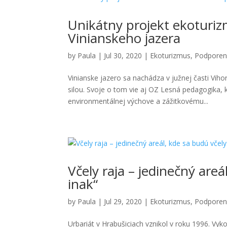
Unikátny projekt ekoturi
Vinianskeho jazera
by
Paula
|
Jul 30, 2020
|
Ekoturizmus
,
Podporen
Vinianske jazero sa nachádza v južnej časti Viho
silou. Svoje o tom vie aj OZ Lesná pedagogika
environmentálnej výchove a zážitkovému...
Včely raja – jedinečný areá
inak“
by
Paula
|
Jul 29, 2020
|
Ekoturizmus
,
Podporen
Urbariát v Hrabušiciach vznikol v roku 1996. Vyk