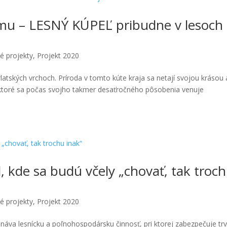
zmu – LESNÝ KÚPEĽ pribudne v lesoch
é projekty
,
Projekt 2020
rlatských vrchoch. Príroda v tomto kúte kraja sa netají svojou krásou 
, ktoré sa počas svojho takmer desaťročného pôsobenia venuje
l, kde sa budú včely „chovať, tak troc
é projekty
,
Projekt 2020
onáva lesnícku a poľnohospodársku činnosť, pri ktorej zabezpečuje tr