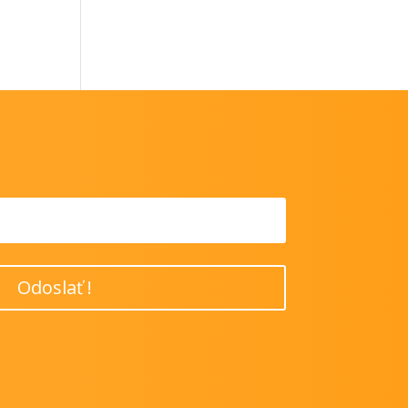
Odoslať !