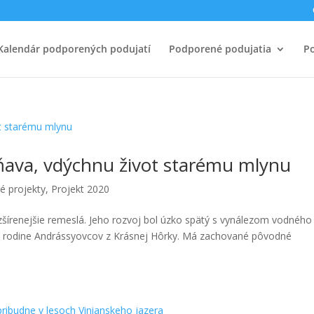
Kalendár podporených podujatí
Podporené podujatia
Po
žňava, vdýchnu život starému mlynu
é projekty
,
Projekt 2020
šírenejšie remeslá. Jeho rozvoj bol úzko spätý s vynálezom vodného
ysi rodine Andrássyovcov z Krásnej Hôrky. Má zachované pôvodné