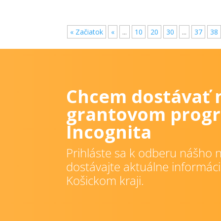
« Začiatok
«
...
10
20
30
...
37
38
Chcem dostávať 
grantovom progr
Incognita
Prihláste sa k odberu nášho n
dostávajte aktuálne informáci
Košickom kraji.