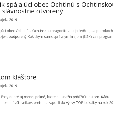
ík spájajúci obec Ochtinú s Ochtinsk
 slávnostne otvorený
ojekt 2019
jajúci obec Ochtiná s Ochtinskou aragonitovou jaskyňou, sa po rokoc
ný projekt podporený Košickým samosprávnym krajom (KSK) cez progra
kom kláštore
ojekt 2019
 časy dobré aj menej pekné, ktoré sa snažia priblížiť turistom. Rádu
nosti návštevníkov, preto sa zapojili do výzvy TOP Lokality na rok 2