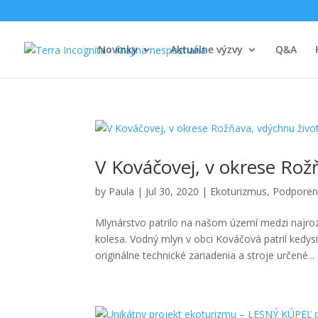
Novinky
Aktuálne výzvy
Q&A
V Kováčovej, v okrese Ro
by
Paula
|
Jul 30, 2020
|
Ekoturizmus
,
Podporen
Mlynárstvo patrilo na našom území medzi najroz
kolesa. Vodný mlyn v obci Kováčová patril ked
originálne technické zariadenia a stroje určené...