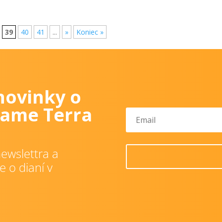
39
40
41
...
»
Koniec »
novinky o
ame Terra
ewslettra a
e o dianí v