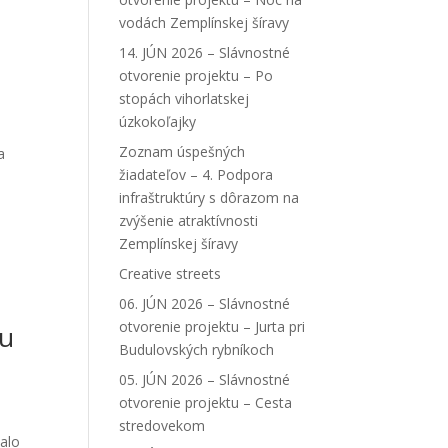
vodách Zemplínskej šíravy
14. JÚN 2026 – Slávnostné
otvorenie projektu – Po
stopách vihorlatskej
úzkokoľajky
Zoznam úspešných
a
žiadateľov – 4. Podpora
infraštruktúry s dôrazom na
zvýšenie atraktívnosti
Zemplínskej šíravy
Creative streets
06. JÚN 2026 – Slávnostné
otvorenie projektu – Jurta pri
hu
Budulovských rybníkoch
05. JÚN 2026 – Slávnostné
otvorenie projektu – Cesta
stredovekom
valo