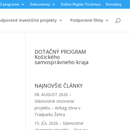
O programe
Dokumenty
Košice Región Turizmus
Kontakty
dporené investičné projekty
Podporené filmy
DOTAČNÝ PROGRAM
Košického
samosprávneho kraja
NAJNOVŠIE ČLÁNKY
08. AUGUST 2026 –
Slávnostné otvorenie
projektu – Airbag zóna v
Trailparku Žehra
15. JÚL 2026 – Slávnostné
otvorenie projektu – Noc na