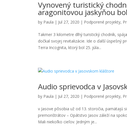
Vynovený turistický chodn
aragonitovou jaskyňou bol
by
Paula
|
Jul 27, 2020
|
Podporené projekty
,
Pr
Takmer 3 kilometre dlhý turistický chodník, spá
dočkal svojej revitalizácie. Ide o ďalší úspeš
Terra Incognita, ktorý bol 25. júla...
Audio sprievodca v Jasovs
by
Paula
|
Jul 27, 2020
|
Podporené projekty
,
Pr
v Jasove pôsobia už od 13. storočia, pamätajú si
premonštrátov – Opátstvo Jasov záleží na spokoj
Mali niekoľko cieľov. Jedným je...