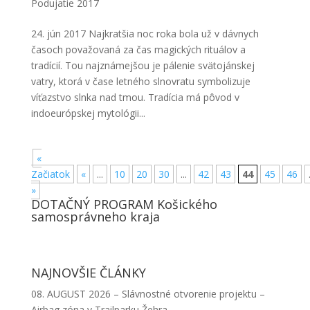
Podujatie 2017
24. jún 2017 Najkratšia noc roka bola už v dávnych
časoch považovaná za čas magických rituálov a
tradícií. Tou najznámejšou je pálenie svätojánskej
vatry, ktorá v čase letného slnovratu symbolizuje
víťazstvo slnka nad tmou. Tradícia má pôvod v
indoeurópskej mytológii...
«
Začiatok
«
...
10
20
30
...
42
43
44
45
46
»
DOTAČNÝ PROGRAM Košického
samosprávneho kraja
NAJNOVŠIE ČLÁNKY
08. AUGUST 2026 – Slávnostné otvorenie projektu –
Airbag zóna v Trailparku Žehra