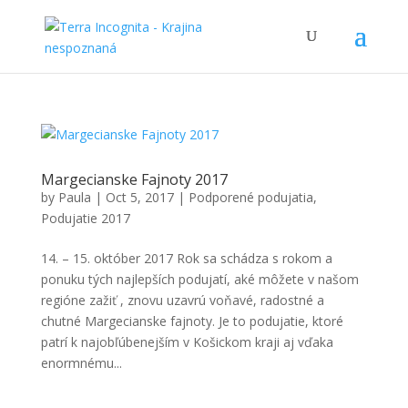
Margecianske Fajnoty 2017
by
Paula
|
Oct 5, 2017
|
Podporené podujatia
,
Podujatie 2017
14. – 15. október 2017 Rok sa schádza s rokom a
ponuku tých najlepších podujatí, aké môžete v našom
regióne zažiť , znovu uzavrú voňavé, radostné a
chutné Margecianske fajnoty. Je to podujatie, ktoré
patrí k najobľúbenejším v Košickom kraji aj vďaka
enormnému...