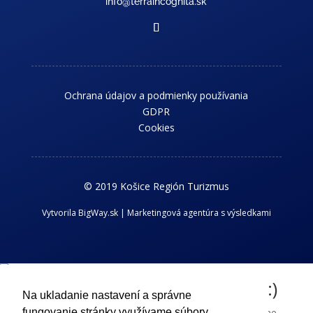
info@terraincognita.sk
Ochrana údajov a podmienky používania
GDPR
Cookies
© 2019 Košice Región Turizmus
Vytvorila BigWay.sk | Marketingová agentúra s výsledkami
Chcem dostávať novinky z kraja :)
Na ukladanie nastavení a správne
Príhlaste sa k odberu nášho newslettra a dostávajte aktuálne
fungovanie stránky využívame súbory