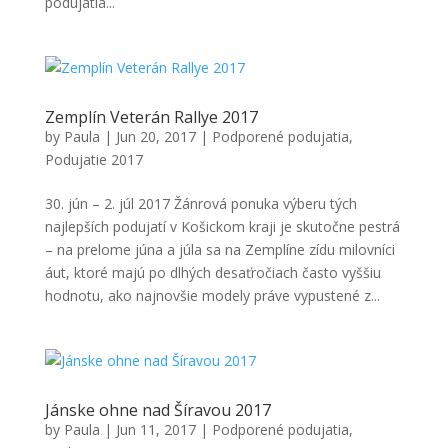
podujatia...
Zemplín Veterán Rallye 2017
by
Paula
|
Jun 20, 2017
|
Podporené podujatia
,
Podujatie 2017
30. jún – 2. júl 2017 Žánrová ponuka výberu tých
najlepších podujatí v Košickom kraji je skutočne pestrá
– na prelome júna a júla sa na Zemplíne zídu milovníci
áut, ktoré majú po dlhých desaťročiach často vyššiu
hodnotu, ako najnovšie modely práve vypustené z...
Jánske ohne nad Šíravou 2017
by
Paula
|
Jun 11, 2017
|
Podporené podujatia
,