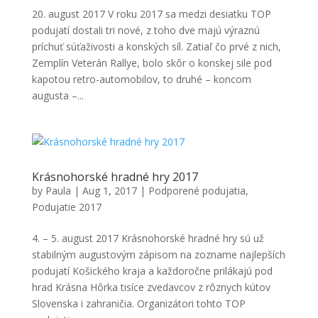
20. august 2017 V roku 2017 sa medzi desiatku TOP
podujatí dostali tri nové, z toho dve majú výraznú
príchuť súťaživosti a konských síl. Zatiaľ čo prvé z nich,
Zemplín Veterán Rallye, bolo skôr o konskej sile pod
kapotou retro-automobilov, to druhé – koncom
augusta –...
Krásnohorské hradné hry 2017
by
Paula
|
Aug 1, 2017
|
Podporené podujatia
,
Podujatie 2017
4. – 5. august 2017 Krásnohorské hradné hry sú už
stabilným augustovým zápisom na zozname najlepších
podujatí Košického kraja a každoročne prilákajú pod
hrad Krásna Hôrka tisíce zvedavcov z rôznych kútov
Slovenska i zahraničia. Organizátori tohto TOP