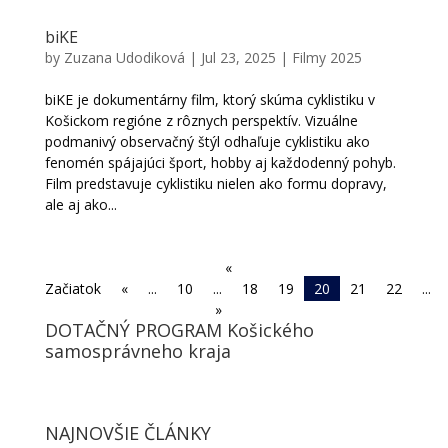
biKE
by
Zuzana Udodiková
|
Jul 23, 2025
|
Filmy 2025
biKE je dokumentárny film, ktorý skúma cyklistiku v
Košickom regióne z rôznych perspektív. Vizuálne
podmanivý observačný štýl odhaľuje cyklistiku ako
fenomén spájajúci šport, hobby aj každodenný pohyb.
Film predstavuje cyklistiku nielen ako formu dopravy,
ale aj ako...
«
Začiatok
«
...
10
...
18
19
20
21
22
...
»
DOTAČNÝ PROGRAM Košického
samosprávneho kraja
NAJNOVŠIE ČLÁNKY