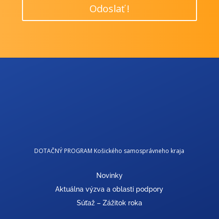
Odoslať !
DOTAČNÝ PROGRAM Košického samosprávneho kraja
Novinky
Aktuálna výzva a oblasti podpory
Súťaž – Zážitok roka