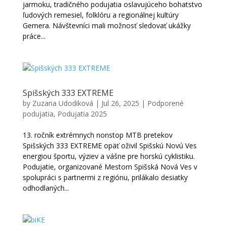
jarmoku, tradičného podujatia oslavujúceho bohatstvo
ľudových remesiel, folklóru a regionálnej kultúry
Gemera. Návštevníci mali možnosť sledovať ukážky
práce...
Spišských 333 EXTREME
by
Zuzana Udodiková
|
Jul 26, 2025
|
Podporené
podujatia
,
Podujatia 2025
13. ročník extrémnych nonstop MTB pretekov
Spišských 333 EXTREME opäť oživil Spišskú Novú Ves
energiou športu, výziev a vášne pre horskú cyklistiku.
Podujatie, organizované Mestom Spišská Nová Ves v
spolupráci s partnermi z regiónu, prilákalo desiatky
odhodlaných...