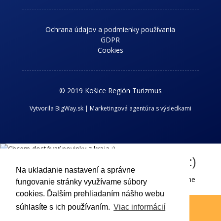
Ochrana údajov a podmienky používania
GDPR
Cookies
© 2019 Košice Región Turizmus
Vytvorila BigWay.sk | Marketingová agentúra s výsledkami
Chcem dostávať novinky z kraja :)
Na ukladanie nastavení a správne
Príhlaste sa k odberu nášho newslettra a dostávajte aktuálne
fungovanie stránky využívame súbory
informácie o dianí v Košickom regióne.
cookies. Ďalším prehliadaním nášho webu
súhlasíte s ich používaním.
Viac informácií
Odoslať !