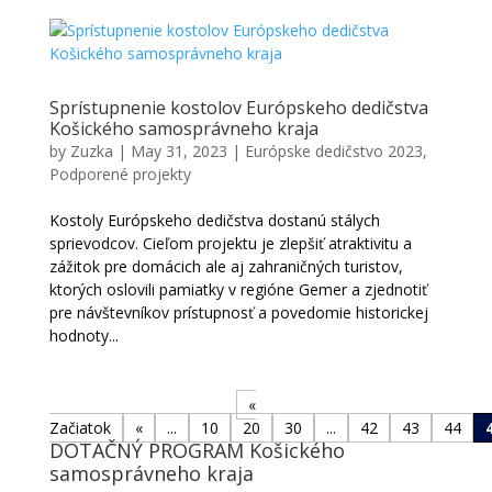
Sprístupnenie kostolov Európskeho dedičstva
Košického samosprávneho kraja
by
Zuzka
|
May 31, 2023
|
Európske dedičstvo 2023
,
Podporené projekty
Kostoly Európskeho dedičstva dostanú stálych
sprievodcov. Cieľom projektu je zlepšiť atraktivitu a
zážitok pre domácich ale aj zahraničných turistov,
ktorých oslovili pamiatky v regióne Gemer a zjednotiť
pre návštevníkov prístupnosť a povedomie historickej
hodnoty...
«
Začiatok
«
...
10
20
30
...
42
43
44
DOTAČNÝ PROGRAM Košického
samosprávneho kraja