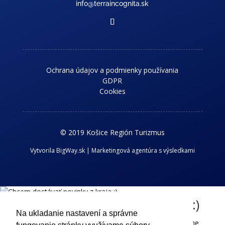
info@terraincognita.sk
Ochrana údajov a podmienky používania
GDPR
Cookies
© 2019 Košice Región Turizmus
Vytvorila BigWay.sk | Marketingová agentúra s výsledkami
Chcem dostávať novinky z kraja :)
Na ukladanie nastavení a správne
Príhlaste sa k odberu nášho newslettra a dostávajte aktuálne