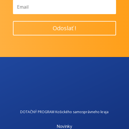
Odoslať !
DOTAČNÝ PROGRAM Košického samosprávneho kraja
Novinky