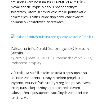
pre širokú verejnosť na BIO FARME ZLATÝ HÝĽ v
Nováčanoch. Pôjde o park s hospodárskymi
zvieratami, ktoré si návštevníci môžu pohladkať či
nakŕmiť ich. Taktiež bude doplnený vzdelávacími
prvkami o konkrétnych zvieratkách,...
Základná infraštruktúra pre gotický kostol v
Štítniku
by
Zuzka
|
May 31, 2023
|
Európske dedičstvo 2023
,
Podporené projekty
V Štítniku sa skrášli okolie kostola a sprístupnia sa
sociálne zariadenia. Hlavným cieľom projektu je
zvýšenie kvality infraštruktúry v regióne počas hlavnej
letnej turistickej sezóny a to prostredníctvom
zabezpečenia prístupnosti sociálnych zariadení pre
turistov. V...