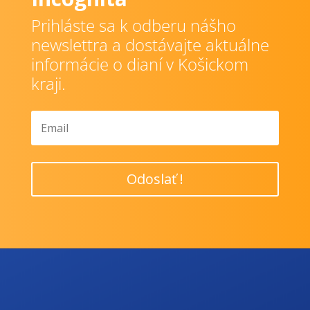
Prihláste sa k odberu nášho
newslettra a dostávajte aktuálne
informácie o dianí v Košickom
kraji.
Odoslať !