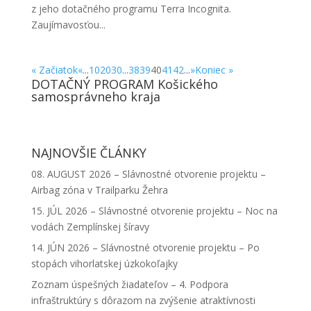
z jeho dotačného programu Terra Incognita.
Zaujímavosťou...
« Začiatok
«
...
10
20
30
...
38
39
40
41
42
...
»
Koniec »
DOTAČNÝ PROGRAM Košického
samosprávneho kraja
NAJNOVŠIE ČLÁNKY
08. AUGUST 2026 – Slávnostné otvorenie projektu –
Airbag zóna v Trailparku Žehra
15. JÚL 2026 – Slávnostné otvorenie projektu – Noc na
vodách Zemplínskej šíravy
14. JÚN 2026 – Slávnostné otvorenie projektu – Po
stopách vihorlatskej úzkokoľajky
Zoznam úspešných žiadateľov – 4. Podpora
infraštruktúry s dôrazom na zvýšenie atraktívnosti