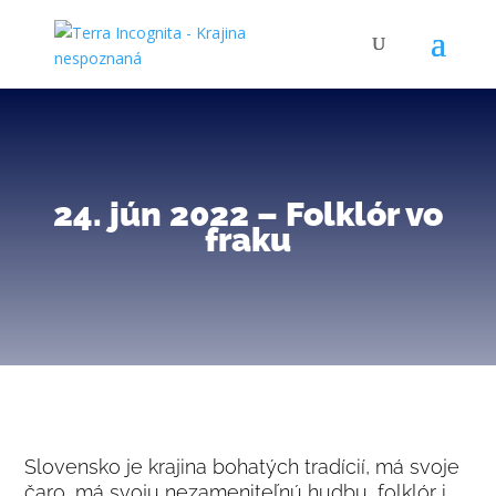
24. jún 2022 – Folklór vo
fraku
Slovensko je krajina bohatých tradícií, má svoje
čaro, má svoju nezameniteľnú hudbu, folklór i