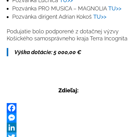
Pozvánka Lúčnica
TU>>
Pozvánka PRO MUSICA – MAGNOLIA
TU>>
Pozvánka dirigent Adrian Kokoš
TU>>
Podujatie bolo podporené z dotačnej výzvy
Košického samosprávneho kraja Terra Incognita
Výška dotácie: 5 000,00 €
Zdieľaj:
F
a
M