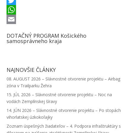
c
e
L
e
s
i
T
b
s
n
w
W
o
e
k
i
h
E
DOTAČNÝ PROGRAM Košického
o
n
e
t
a
m
samosprávneho kraja
k
g
d
t
t
a
e
I
e
s
i
r
n
r
A
l
NAJNOVŠIE ČLÁNKY
p
08. AUGUST 2026 – Slávnostné otvorenie projektu – Airbag
p
zóna v Trailparku Žehra
15. JÚL 2026 – Slávnostné otvorenie projektu – Noc na
vodách Zemplínskej šíravy
14. JÚN 2026 – Slávnostné otvorenie projektu – Po stopách
vihorlatskej úzkokoľajky
Zoznam úspešných žiadateľov – 4. Podpora infraštruktúry s
dôrazom na zvýšenie atraktívnosti Zemplínskej šíravy