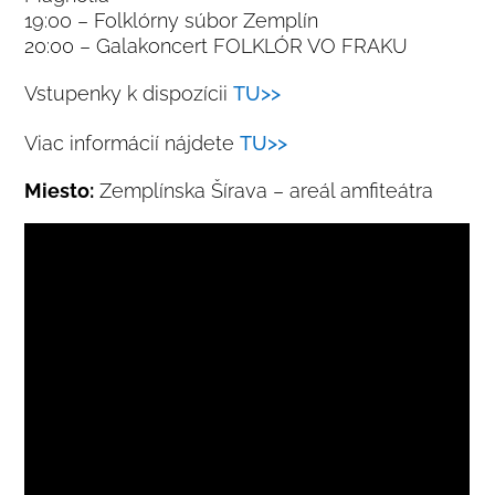
19:00 – Folklórny súbor Zemplín
20:00 – Galakoncert FOLKLÓR VO FRAKU
Vstupenky k dispozícii
TU>>
Viac informácií nájdete
TU>>
Miesto:
Zemplínska Šírava – areál amfiteátra