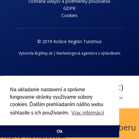
Ochrana údajov a podmienky používania
GDPR
Cookies
© 2019 Košice Región Turizmus
Vytvorila BigWay.sk | Marketingová agentúra s výsledkami
Chcem dostávať novinky z kraja :)
Na ukladanie nastavení a správne
fungovanie stránky využívame súbory
Príhlaste sa k odberu nášho newslettra a dostávajte aktuálne
informácie o dianí v Košickom regióne.
cookies. Ďalším prehliadaním nášho webu
súhlasíte s ich používaním.
Viac informácií
Odoslať !
Boli ste úspešne prihlásený k odberu
Ok
nášho newslettra.