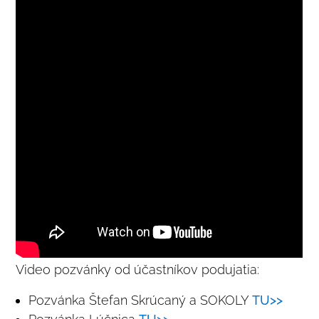
Video pozvánky od účastníkov podujatia:
Pozvánka Štefan Skrúcaný a SOKOLY
TU>>