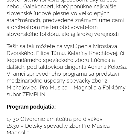
nebol. Galakoncert, ktorý ponúkne najkrajšie
slovenské ľudové piesne vo veľkolepých
aranžmánoch, predvedené známymi umelcami
a orchestrom nie len obdivovateľom
slovenského folklóru, ale aj širokej verejnosti.
Tešiť sa tak môžete na vystúpenia Miroslava
Dvorského, Filipa Tůmu, Kataríny Knechtovej, či
legendárneho speváckeho zboru Lúčnica a
ďalších, pod taktovkou dirigenta Adriana Kokoša.
V rámci sprievodného programu sa predstaví
medzinárodne úspešný spevácky zbor z
Michaloviec Pro Musica – Magnolia a Folklórny
súbor ZEMPLÍN.
Program podujatia:
17:30 Otvorenie amfiteátra pre divákov
18:30 – Detský spevácky zbor Pro Musica
Magnolia