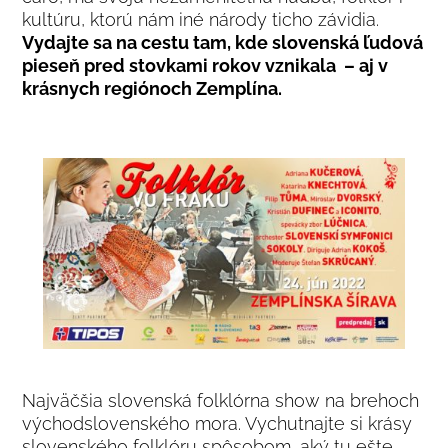
kultúru, ktorú nám iné národy ticho závidia.
Vydajte sa na cestu tam, kde slovenská ľudová
pieseň pred stovkami rokov vznikala – aj v
krásnych regiónoch Zemplína.
Najväčšia slovenská folklórna show na brehoch
východslovenského mora. Vychutnajte si krásy
slovenského folklóru spôsobom, aký tu ešte