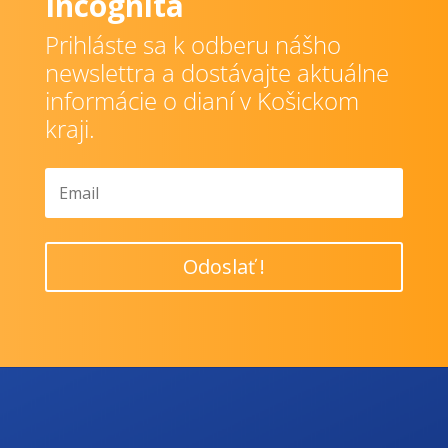
Incognita
Prihláste sa k odberu nášho
newslettra a dostávajte aktuálne
informácie o dianí v Košickom
kraji.
Odoslať !