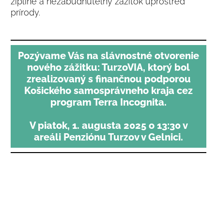
zipline a nezabudnuteľný zážitok uprostred
prírody.
Pozývame Vás na slávnostné otvorenie
nového zážitku: TurzoVIA, ktorý bol
zrealizovaný s finančnou podporou
Košického samosprávneho kraja cez
program Terra Incognita.
V piatok, 1. augusta 2025 o 13:30 v
areáli Penziónu Turzov v Gelnici.