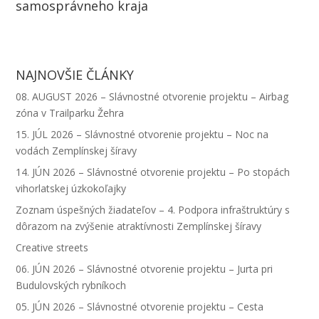
samosprávneho kraja
k
g
d
t
t
a
e
I
e
s
i
r
n
r
A
l
NAJNOVŠIE ČLÁNKY
p
08. AUGUST 2026 – Slávnostné otvorenie projektu – Airbag
p
zóna v Trailparku Žehra
15. JÚL 2026 – Slávnostné otvorenie projektu – Noc na
vodách Zemplínskej šíravy
14. JÚN 2026 – Slávnostné otvorenie projektu – Po stopách
vihorlatskej úzkokoľajky
Zoznam úspešných žiadateľov – 4. Podpora infraštruktúry s
dôrazom na zvýšenie atraktívnosti Zemplínskej šíravy
Creative streets
06. JÚN 2026 – Slávnostné otvorenie projektu – Jurta pri
Budulovských rybníkoch
05. JÚN 2026 – Slávnostné otvorenie projektu – Cesta