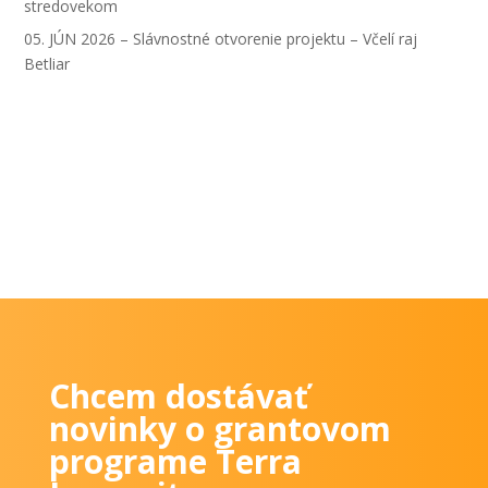
stredovekom
05. JÚN 2026 – Slávnostné otvorenie projektu – Včelí raj
Betliar
Chcem dostávať
novinky o grantovom
programe Terra