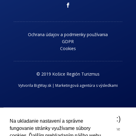
Ochrana údajov a podmienky používania
GDPR
Cookies
© 2019 Košice Región Turizmus
Vytvorila BigWay.sk | Marketingová agentúra s výsledkami
Chcem dostávať novinky z kraja :)
Na ukladanie nastavení a správne
fungovanie stránky využívame súbory
Príhlaste sa k odberu nášho newslettra a dostávajte aktuálne
cookies. Ďalším prehliadaním nášho webu
informácie o dianí v Košickom regióne.