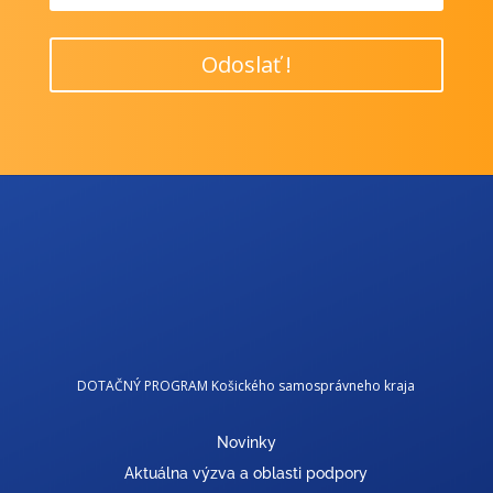
Odoslať !
DOTAČNÝ PROGRAM Košického samosprávneho kraja
Novinky
Aktuálna výzva a oblasti podpory