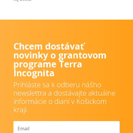
Chcem dostávať
novinky o grantovom
programe Terra
Incognita
Prihláste sa k odberu nášho
newslettra a dostávajte aktuálne
informácie o dianí v Košickom
kraji.